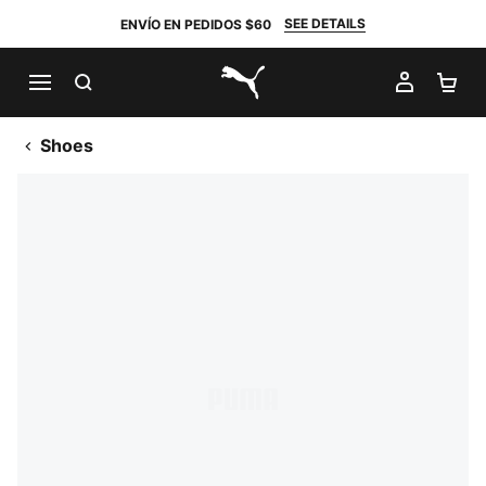
SEE DETAILS
ENVÍO EN PEDIDOS $60
BUSCAR
MI CUE
CA
PUMA.com
Shoes