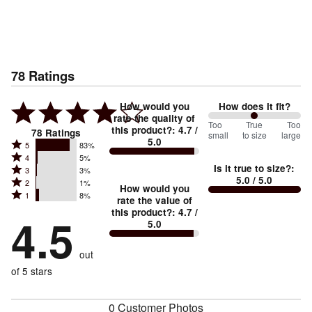
78
Ratings
How would you
How does it fit?
rate the quality of
100
Too
%
True
Too
this product?
:
4.7
/
78
Ratings
small
to size
large
5.0
between
Rated
5
83%
Rated
Too
4
5%
5
Is it true to size?
:
Rated
3
3%
4
small
stars
5.0
/ 5.0
Rated
2
1%
3
stars
How would you
by
and
Rated
1
8%
2
stars
rate the value of
by
83%
True
1
this product?
:
4.7
/
stars
by
4.5
5%
of
5.0
stars
to
by
3%
of
reviewers
by
size
1%
of
reviewers
out
8%
of
reviewers
of
of 5 stars
reviewers
reviewers
0 Customer Photos