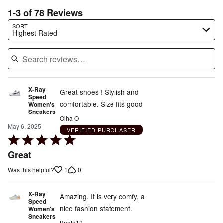
1-3 of 78 Reviews
Search reviews…
SORT
Highest Rated
X-Ray
Great shoes ! Stylish and
Speed
comfortable. Size fits good
Women's
Sneakers
Olha O
May 6, 2025
VERIFIED PURCHASER
Rated
5
Great
out
1
0
Was this helpful?
of
5
X-Ray
Amazing. It is very comfy, a
Speed
nice fashion statement.
Women's
Sneakers
Beata12