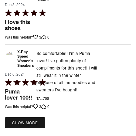
Dec 8, 2024
Rated
5
I love this
out
shoes
of
3
0
Was this helpful?
5
X-Ray
So comfortable!! I’m a Puma
Speed
lover! I’ve gotten plenty of
Women's
Sneakers
compliments for this shoe!! I will
Dec 6, 2024
still wear it in the winter
Rated
because of all the hoodies and
5
sweaters I’ve bought!!
Puma
out
lover 100!!
TAL708
of
3
0
Was this helpful?
5
SHOW MORE