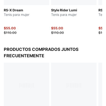
Entresuela de EVA
RS-X Dream
Style Rider Lumi
RS-X
Suela de goma
Tenis para mujer
Tenis para mujer
Teni
Ojales de TPU
Apliques de líneas angulares
Detalles en bajo relieve
$55.00
$55.00
$55
$110.00
$110.00
$110
PRODUCTOS COMPRADOS JUNTOS
FRECUENTEMENTE