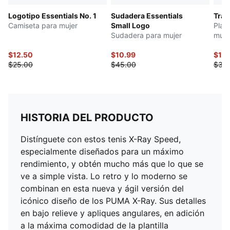
Logotipo Essentials No. 1
Sudadera Essentials
Trai
Camiseta para mujer
Small Logo
Play
Sudadera para mujer
muje
$12.50
$10.99
$15
$25.00
$45.00
$30
HISTORIA DEL PRODUCTO
Distínguete con estos tenis X-Ray Speed,
especialmente diseñados para un máximo
rendimiento, y obtén mucho más que lo que se
ve a simple vista. Lo retro y lo moderno se
combinan en esta nueva y ágil versión del
icónico diseño de los PUMA X-Ray. Sus detalles
en bajo relieve y apliques angulares, en adición
a la máxima comodidad de la plantilla