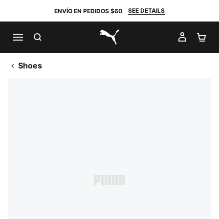
SEE DETAILS
ENVÍO EN PEDIDOS $60
BUSCAR
MI CUE
CA
PUMA.com
Shoes