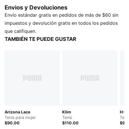
acolchada y un diseño de puntera inspirado en los
Envios y Devoluciones
años 70, estos tenis brindan comodidad diaria y un
Envío estándar gratis en pedidos de más de $60 sin
atractivo atemporal, todo en uno.
DETALLES
impuestos y devolución gratis en todos los pedidos
Tipo de puntera: redondeada
que califiquen.
Cierre: cordones
TAMBIÉN TE PUEDE GUSTAR
Ojales bordados
Costuras decorativas en la lengüeta, el empeine y el
forro del talón.
Detalles de la marca PUMA
Arizona Lace
Klim
H-St
Tenis para mujer
Tenis
Teni
$90.00
$110.00
$90