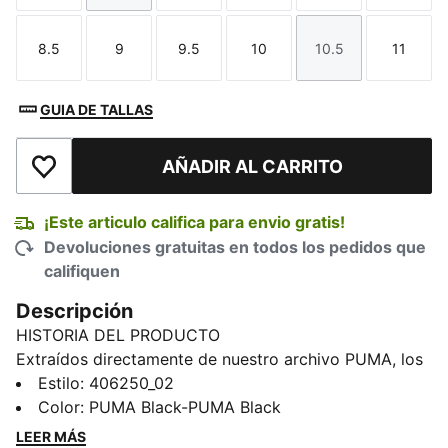
8.5
9
9.5
10
10.5
11
Talla
Talla
Talla
Talla
Talla
Talla
GUIA DE TALLAS
AÑADIR AL CARRITO
Añadir a la lista de deseos
¡Este articulo califica para envio gratis!
Devoluciones gratuitas en todos los pedidos que
califiquen
Descripción
HISTORIA DEL PRODUCTO
Extraídos directamente de nuestro archivo PUMA, los
Arizona fueron creados en la década de 1970 como un
Estilo
:
406250_02
calzado de entrenamiento. Hoy puedes redescubrir
Color
:
PUMA Black-PUMA Black
este clásico por ti misma. Con una entresuela liviana y
LEER MÁS