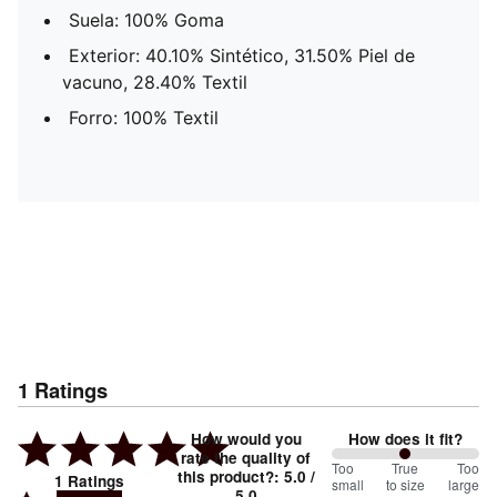
Suela: 100% Goma
Exterior: 40.10% Sintético, 31.50% Piel de
vacuno, 28.40% Textil
Forro: 100% Textil
1
Ratings
How would you
How does it fit?
rate the quality of
100
Too
%
True
Too
this product?
:
5.0
/
1
Ratings
small
to size
large
5.0