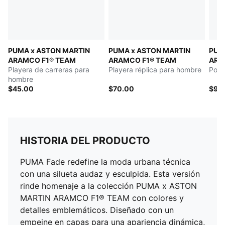
PUMA x ASTON MARTIN
PUMA x ASTON MARTIN
PUM
ARAMCO F1® TEAM
ARAMCO F1® TEAM
ARA
Playera de carreras para
Playera réplica para hombre
Polo
hombre
$45.00
$70.00
$90
HISTORIA DEL PRODUCTO
PUMA Fade redefine la moda urbana técnica
con una silueta audaz y esculpida. Esta versión
rinde homenaje a la colección PUMA x ASTON
MARTIN ARAMCO F1® TEAM con colores y
detalles emblemáticos. Diseñado con un
empeine en capas para una apariencia dinámica,