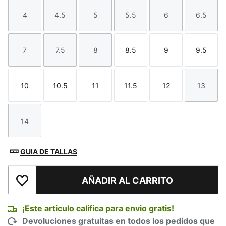
4
4.5
5
5.5
6
6.5
Talla
Talla
Talla
Talla
Talla
Talla
7
7.5
8
8.5
9
9.5
Talla
Talla
Talla
Talla
Talla
Talla
10
10.5
11
11.5
12
13
Talla
Talla
Talla
Talla
Talla
Talla
14
Talla
GUIA DE TALLAS
AÑADIR AL CARRITO
Añadir a la lista de deseos
¡Este articulo califica para envio gratis!
Devoluciones gratuitas en todos los pedidos que