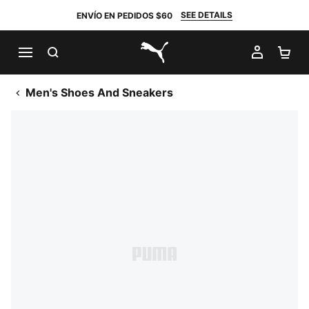
SEE DETAILS
ENVÍO EN PEDIDOS $60
BUSCAR
MI CUE
CA
PUMA.com
Men's Shoes And Sneakers