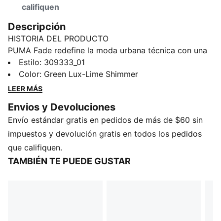
califiquen
Descripción
HISTORIA DEL PRODUCTO
PUMA Fade redefine la moda urbana técnica con una
silueta audaz y esculpida. Esta versión rinde homenaje
Estilo
:
309333_01
a la colección PUMA x ASTON MARTIN ARAMCO F1®
Color
:
Green Lux-Lime Shimmer
TEAM con colores y detalles emblemáticos. Diseñado
LEER MÁS
con un empeine en capas para una apariencia
Envios y Devoluciones
dinámica, también cuenta con una entresuela
Envío estándar gratis en pedidos de más de $60 sin
esculpida y acolchada que combina funcionalidad con
estilo cotidiano.
impuestos y devolución gratis en todos los pedidos
DETALLES
que califiquen.
Ancho: regular
TAMBIÉN TE PUEDE GUSTAR
Tipo de puntera: redondeada
Cierre: cordones
Tipo de talón: plano
Detalles de marca compartida