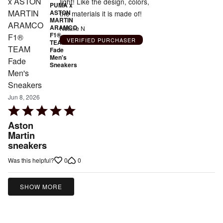
light! Like the design, colors,
PUMA x
ASTON
the materials it is made of!
MARTIN
ARAMCO
Natalie N
F1®
VERIFIED PURCHASER
TEAM
Fade
Men's
Sneakers
Jun 8, 2026
Rated
5
Aston
out
Martin
sneakers
of
5
0
0
Was this helpful?
SHOW MORE