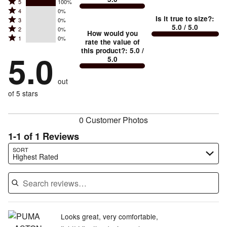
between
Rated
5
100%
Rated
Too
4
0%
5
Is it true to size?
:
Rated
3
0%
4
small
stars
5.0
/ 5.0
Rated
2
0%
3
stars
How would you
by
and
Rated
1
0%
2
stars
rate the value of
by
100%
True
1
this product?
:
5.0
/
stars
by
5.0
0%
of
5.0
stars
to
by
0%
of
reviewers
by
size
0%
of
reviewers
out
0%
of
reviewers
of
of 5 stars
reviewers
reviewers
0 Customer Photos
1-1 of 1 Reviews
Search reviews…
SORT
Highest Rated
Looks great, very comfortable,