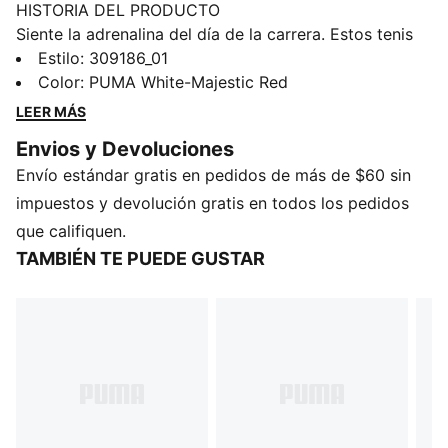
HISTORIA DEL PRODUCTO
Siente la adrenalina del día de la carrera. Estos tenis
PORSCHE Xetic transmiten la energía de la pista. El
Estilo
:
309186_01
diseño incluye PWRPLATE para una sensación de
Color
:
PUMA White-Majestic Red
propulsión y un empeine de punto diseñado para una
LEER MÁS
comodidad de siguiente nivel. Los detalles de Porsche
Envios y Devoluciones
te ayudan a sintonizar con el ritmo del motorsport.
Envío estándar gratis en pedidos de más de $60 sin
CARACTERÍSTICAS Y BENEFICIOS
Los productos de cuero de PUMA apoyan la
impuestos y devolución gratis en todos los pedidos
fabricación responsable a través del Leather Working
que califiquen.
Group: www.leatherworkinggroup.com
TAMBIÉN TE PUEDE GUSTAR
DETALLES
Ancho: regular
Tipo de puntera: redondeada
Cierre: cordones
Tipo de talón: plano
Detalles de Porsche