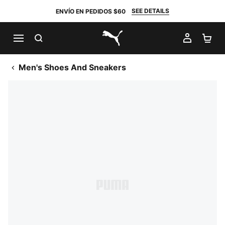
SEE DETAILS
ENVÍO EN PEDIDOS $60
BUSCAR
MI CUE
CA
PUMA.com
Men's Shoes And Sneakers