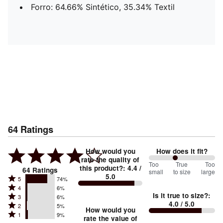
Forro: 64.66% Sintético, 35.34% Textil
64
Ratings
How would you
How does it fit?
rate the quality of
80
Too
%
True
Too
this product?
:
4.4
/
64
Ratings
small
to size
large
5.0
between
Rated
5
74%
Rated
Too
4
6%
5
Is it true to size?
:
Rated
3
6%
4
small
stars
4.0
/ 5.0
Rated
2
5%
3
stars
How would you
by
and
Rated
1
9%
2
stars
rate the value of
by