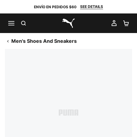
SEE DETAILS
ENVÍO EN PEDIDOS $60
BUSCAR
MI CUE
CA
PUMA.com
Men's Shoes And Sneakers