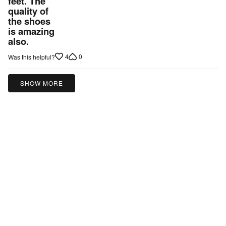
feet. The
5
quality of
the shoes
is amazing
also.
4
0
Was this helpful?
SHOW MORE