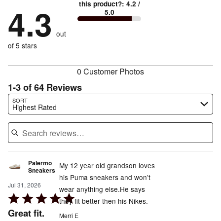
74%
True
1
this product?
:
4.2
/
stars
by
4.3
6%
of
5.0
stars
to
by
6%
of
reviewers
by
size
5%
of
reviewers
out
9%
of
reviewers
of
of 5 stars
reviewers
reviewers
0 Customer Photos
1-3 of 64 Reviews
Search reviews…
SORT
Highest Rated
Palermo
My 12 year old grandson loves
Sneakers
his Puma sneakers and won’t
Jul 31, 2026
wear anything else.He says
Rated
they fit better then his Nikes.
5
Great fit.
Merri E