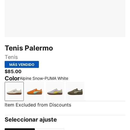
Tenis Palermo
Tenis
MÁS VENDIDO
$85.00
Color
Alpine Snow-PUMA White
Alpine Snow-PUMA White
Vermillion-Gum
Vibrant Silver-Gum
Loden Green-Gum
Item Excluded from Discounts
Seleccionar ajuste