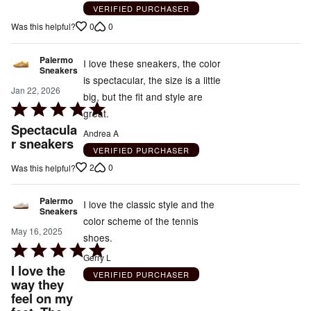
out
VERIFIED PURCHASER
of
0
0
Was this helpful?
5
Palermo
I love these sneakers, the color
Sneakers
is spectacular, the size is a little
Jan 22, 2026
big, but the fit and style are
Rated
great.
5
Spectacula
Andrea A
out
r sneakers
VERIFIED PURCHASER
of
2
0
Was this helpful?
5
Palermo
I love the classic style and the
Sneakers
color scheme of the tennis
May 16, 2025
shoes.
Rated
Gerry L
5
I love the
VERIFIED PURCHASER
out
way they
feel on my
of