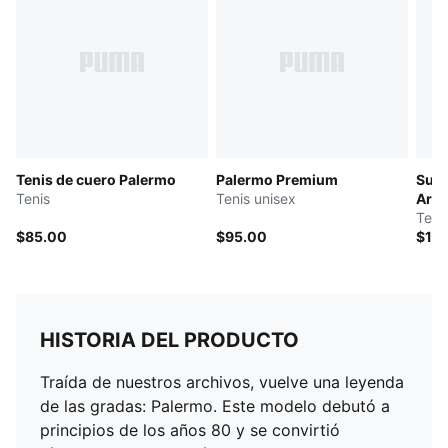
fabricación responsable a través del Grupo de Trabajo
de Cuero.www. leatherworkinggroup.com
DETALLES
Parte superior de cuero con base de gamuza
Lengüeta de gamuza y etiqueta de la marca PUMA
grabada y cubierta de malla
Forro sintético
Tenis de cuero Palermo
Palermo Premium
Supe
Plantilla sintética
Tenis
Tenis unisex
Arti
Entresuela de goma
Teni
Suela de goma
$85.00
$95.00
$11
HISTORIA DEL PRODUCTO
Traída de nuestros archivos, vuelve una leyenda
de las gradas: Palermo. Este modelo debutó a
principios de los años 80 y se convirtió