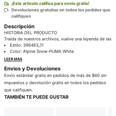
¡Este articulo califica para envio gratis!
Devoluciones gratuitas en todos los pedidos que
califiquen
Descripción
HISTORIA DEL PRODUCTO
Traída de nuestros archivos, vuelve una leyenda de las
gradas: Palermo. Este modelo debutó a principios de
Estilo
:
396463_11
los años 80 y se convirtió rápidamente en un clásico
Color
:
Alpine Snow-PUMA White
de las gradas de los estadios de fútbol británicos.
LEER MÁS
Ahora, lo hemos traído de vuelta para los fans. Al igual
Envios y Devoluciones
que el original, las Palermo se completan con su
Envío estándar gratis en pedidos de más de $60 sin
etiqueta distintiva en la parte superior, una confección
en forma de T y, por supuesto, la clásica suela de
impuestos y devolución gratis en todos los pedidos
goma. Esta versión tiene una base de gamuza y una
que califiquen.
Formstrip característica de cuero con la marca PUMA
TAMBIÉN TE PUEDE GUSTAR
estampada en relieve.
CARACTERÍSTICAS Y BENEFICIOS
Los productos de cuero de PUMA respaldan la