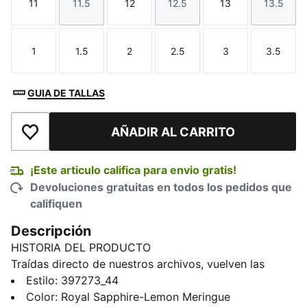
11
11.5
12
12.5
13
13.5
Talla
Talla
Talla
Talla
Talla
Talla
1
1.5
2
2.5
3
3.5
Talla
Talla
Talla
Talla
Talla
Talla
GUIA DE TALLAS
AÑADIR AL CARRITO
Añadir a la lista de deseos
¡Este articulo califica para envio gratis!
Devoluciones gratuitas en todos los pedidos que
califiquen
Descripción
HISTORIA DEL PRODUCTO
Traídas directo de nuestros archivos, vuelven las
PUMA Palermo. Este modelo debutó a principios de
Estilo
:
397273_44
los años 80 y se convirtió rápidamente en un clásico
Color
:
Royal Sapphire-Lemon Meringue