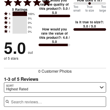
How would you
How does it fit?
rate the quality of
100
Too
%
True
Too
this product?
:
5.0
/
5
Ratings
small
to size
large
5.0
between
Rated
5
100%
Rated
Too
4
0%
5
Is it true to size?
:
Rated
3
0%
4
small
stars
5.0
/ 5.0
Rated
2
0%
3
stars
How would you
by
and
Rated
1
0%
2
stars
rate the value of
by
100%
True
1
this product?
:
4.6
/
stars
by
5.0
0%
of
5.0
stars
to
by
0%
of
reviewers
by
size
0%
of
reviewers
out
0%
of
reviewers
of
of 5 stars
reviewers
reviewers
0 Customer Photos
1-3 of 5 Reviews
Search reviews…
SORT
Highest Rated