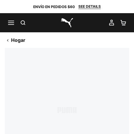
SEE DETAILS
ENVÍO EN PEDIDOS $60
BUSCAR
MI CUE
CA
PUMA.com
Hogar