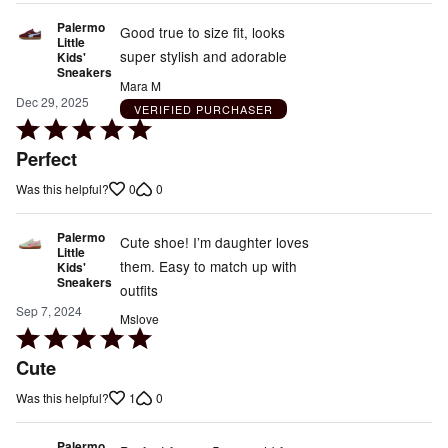
Palermo
Good true to size fit, looks
Little
super stylish and adorable
Kids'
Sneakers
Mara M
Dec 29, 2025
VERIFIED PURCHASER
Rated
5
Perfect
out
0
0
Was this helpful?
of
5
Palermo
Cute shoe! I’m daughter loves
Little
them. Easy to match up with
Kids'
Sneakers
outfits
Sep 7, 2024
Mslove
Rated
5
Cute
out
1
0
Was this helpful?
of
5
Palermo