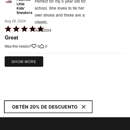
Perfect for my 5 year old for
Little
school. She loves to tie her
Kids'
Sneakers
own shoes and these are a
Aug 26, 2024
classic.
Rated
Anne2024
5
Great
out
0
0
Was this helpful?
of
5
SHOW MORE
OBTÉN 20% DE DESCUENTO