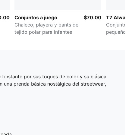
0.00
Conjuntos a juego
$70.00
T7 Always 
Chaleco, playera y pants de
Conjunto pa
tejido polar para infantes
pequeños
al instante por sus toques de color y su clásica
en una prenda básica nostálgica del streetwear,
deada