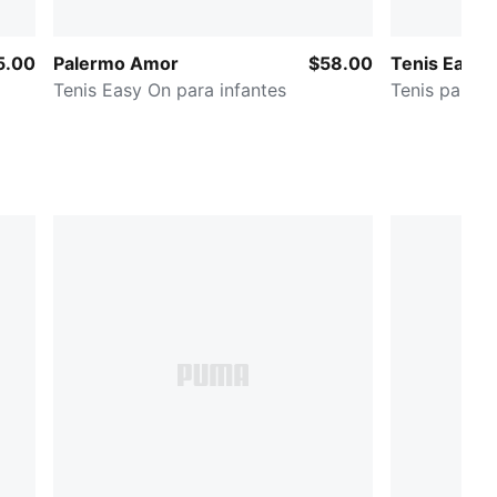
5.00
Palermo Amor
$58.00
Tenis Easy 
Tenis Easy On para infantes
Tenis para i