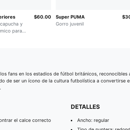
eriores
$60.00
Super PUMA
$3
 capucha y
Gorro juvenil
rmico para
los fans en los estadios de fútbol británicos, reconocibles 
 de ser un ícono de la cultura futbolística a convertirse 
.
DETALLES
ntrar el calce correcto
Ancho: regular
Tipo de puntera: redon