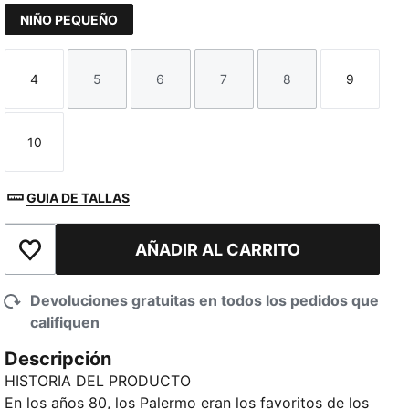
NIÑO PEQUEÑO
4
5
6
7
8
9
Talla
Talla
Talla
Talla
Talla
Talla
10
Talla
GUIA DE TALLAS
AÑADIR AL CARRITO
Añadir a la lista de deseos
Devoluciones gratuitas en todos los pedidos que
califiquen
Descripción
HISTORIA DEL PRODUCTO
En los años 80, los Palermo eran los favoritos de los