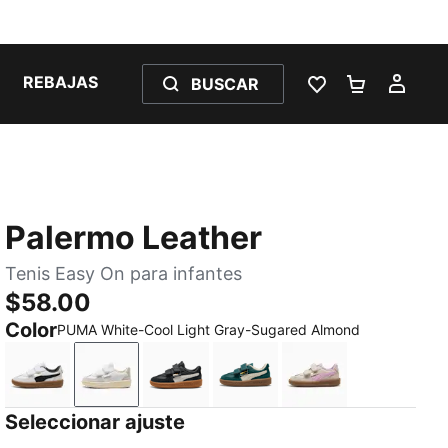
REBAJAS
BUSCAR
LISTA DE DESE
CARRITO 
MI C
Palermo Leather
Tenis Easy On para infantes
$58.00
Color
PUMA White-Cool Light Gray-Sugared Almond
PUMA White-Vapor Gray-Gum
PUMA White-Cool Light Gray-Sugared Almo
PUMA Black-Feather Gray-Gum
Dark Green-Alpine Snow
Silver Fog-Mauve
Seleccionar ajuste