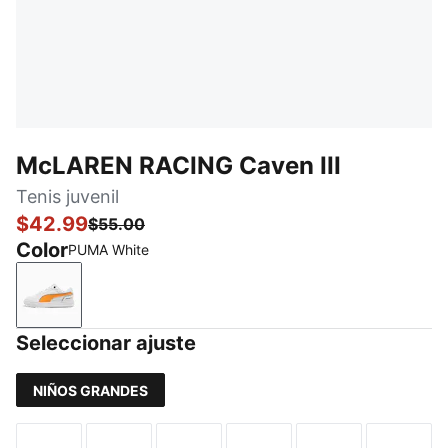
McLAREN RACING Caven III
Tenis juvenil
$42.99
$55.00
Color
PUMA White
PUMA White
Seleccionar ajuste
NIÑOS GRANDES