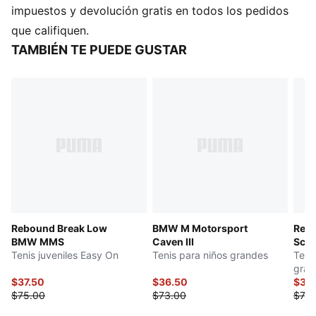
Cubierta fabricada con al menos un 20% de
impuestos y devolución gratis en todos los pedidos
materiales reciclados; base fabricada con al menos un
que califiquen.
10% de materiales reciclados
TAMBIÉN TE PUEDE GUSTAR
SOFTFOAM+: Plantilla cómoda, diseñada con un talón
extra grueso para proporcionar una amortiguación
suave
DETALLES
Calce regular
Empeine redondeado
Con cordones
Talón plano
Detalles de las marcas PUMA y McLAREN RACING
PUMA adolescentes: Producto recomendado para
Rebound Break Low
BMW M Motorsport
Rebo
niños y adolescentes de 8 a 16 años
BMW MMS
Caven III
Scud
Tenis juveniles Easy On
Tenis para niños grandes
Teni
gran
$37.50
$36.50
$37.
$75.00
$73.00
$75.