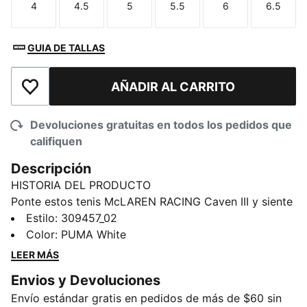
4
4.5
5
5.5
6
6.5
Talla
Talla
Talla
Talla
Talla
Talla
GUIA DE TALLAS
AÑADIR AL CARRITO
Añadir a la lista de deseos
Devoluciones gratuitas en todos los pedidos que
califiquen
Descripción
HISTORIA DEL PRODUCTO
Ponte estos tenis McLAREN RACING Caven III y siente
la emoción de las pistas. El estilo icónico del básquet
Estilo
:
309457_02
se combina con la energía motorsport y los llamativos
Color
:
PUMA White
colores y logos de la escudería. Además, cuentan con
LEER MÁS
plantilla SOFTFOAM+, para ofrecerte mayor
Envios y Devoluciones
amortiguación durante todo el día.
Envío estándar gratis en pedidos de más de $60 sin
CARACTERÍSTICAS Y BENEFICIOS