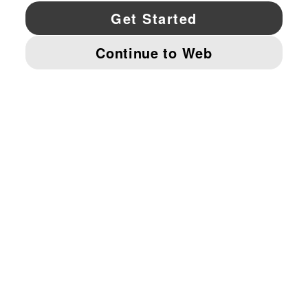
YouTube
Twitter
Pinterest
Instagram
Facebo
© PUMA NORTH AMERICA, INC.
IMPRINT AND LEGAL DATA