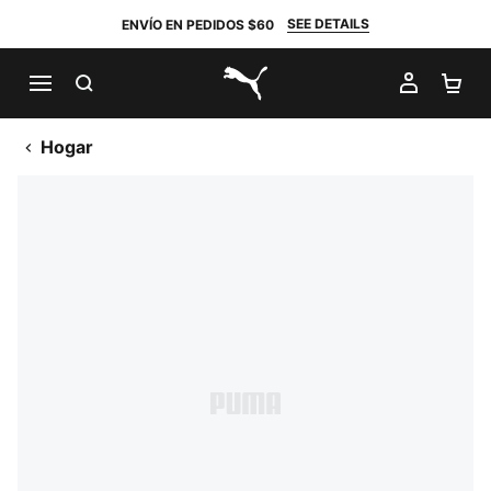
SEE DETAILS
ENVÍO EN PEDIDOS $60
BUSCAR
MI CUE
CA
PUMA.com
Hogar