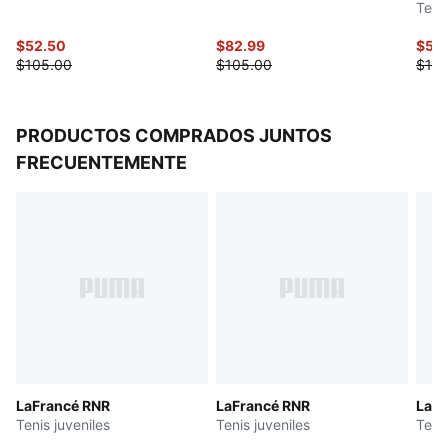
Tenis
$52.50
$82.99
$55
$105.00
$105.00
$110
PRODUCTOS COMPRADOS JUNTOS
FRECUENTEMENTE
LaFrancé RNR
LaFrancé RNR
LaFr
Tenis juveniles
Tenis juveniles
Tenis