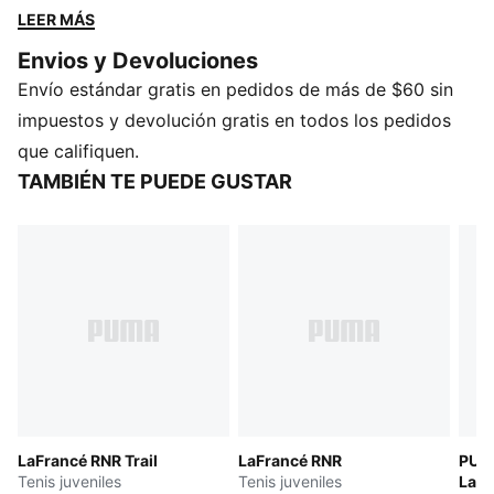
diseño voluminoso y skater de las primeras LaFrancé,
LEER MÁS
este modelo inspirado en el running presenta una
Envios y Devoluciones
nueva suela, logo y lengüeta con estampa acolchada.
Envío estándar gratis en pedidos de más de $60 sin
Esta versión se completa con toques en estampado
camuflaje.
impuestos y devolución gratis en todos los pedidos
CARACTERÍSTICAS Y BENEFICIOS
que califiquen.
Empeine fabricado con al menos un 20% de
TAMBIÉN TE PUEDE GUSTAR
materiales reciclados
DETALLES
Calce regular
Puntera redondeada
Con cordones
Talón plano
Logo LaFrancé, en lengüeta
PUMA Juvenil: Producto recomendado para niños y
adolescentes de 8 a 16 años
LaFrancé RNR Trail
LaFrancé RNR
PUMA
Tenis juveniles
Tenis juveniles
LaFr