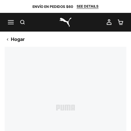
SEE DETAILS
ENVÍO EN PEDIDOS $60
BUSCAR
MI CUE
CA
PUMA.com
Hogar