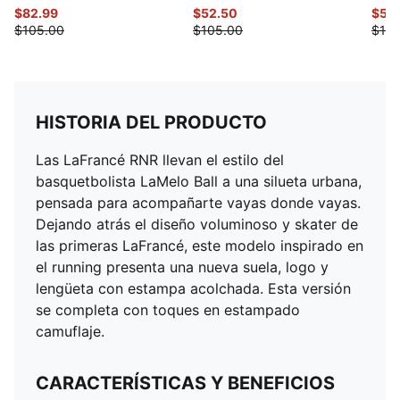
$82.99
$52.50
$52
$105.00
$105.00
$105
HISTORIA DEL PRODUCTO
Las LaFrancé RNR llevan el estilo del
basquetbolista LaMelo Ball a una silueta urbana,
pensada para acompañarte vayas donde vayas.
Dejando atrás el diseño voluminoso y skater de
las primeras LaFrancé, este modelo inspirado en
el running presenta una nueva suela, logo y
lengüeta con estampa acolchada. Esta versión
se completa con toques en estampado
camuflaje.
CARACTERÍSTICAS Y BENEFICIOS