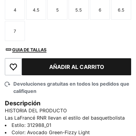
4
4.5
5
5.5
6
6.5
Talla
Talla
Talla
Talla
Talla
Talla
7
Talla
GUIA DE TALLAS
AÑADIR AL CARRITO
Añadir a la lista de deseos
Devoluciones gratuitas en todos los pedidos que
califiquen
Descripción
HISTORIA DEL PRODUCTO
Las LaFrancé RNR llevan el estilo del basquetbolista
LaMelo Ball a una silueta urbana, pensada para
Estilo
:
312988_01
acompañarte vayas donde vayas. Dejando atrás el
Color
:
Avocado Green-Fizzy Light