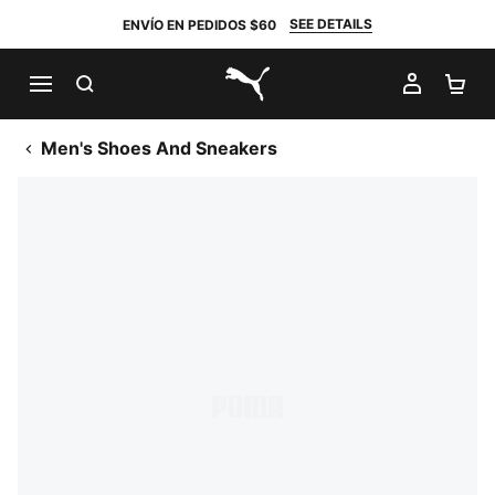
SEE DETAILS
ENVÍO EN PEDIDOS $60
BUSCAR
MI CUE
CA
PUMA.com
Men's Shoes And Sneakers