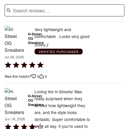
Very lightweight and
H-Street
comfortable . Looks very good
OG
Sneakers
Dmitriy Z
VERIFIED PURCHASER
Jul 28, 2026
Rated
5
0
0
Was this helpful?
out
of
5
Loving the H-Streets! Was
H-Street
really surprised when they
OG
Sneakers
arrived how lightweight they
are, and the style looks
fantastic. Super comfortable to
Jun 18, 2026
Rated
wear all day. If you're used to