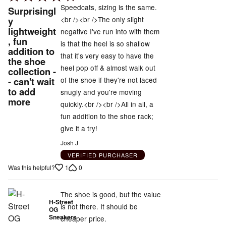
4
Speedcats, sizing is the same.
Surprisingl
out
<br /><br />The only slight
y
lightweight
of
negative I've run into with them
, fun
5
is that the heel is so shallow
addition to
that it's very easy to have the
the shoe
heel pop off & almost walk out
collection -
of the shoe if they're not laced
- can't wait
to add
snugly and you're moving
more
quickly.<br /><br />All in all, a
fun addition to the shoe rack;
give it a try!
Josh J
VERIFIED PURCHASER
1
0
Was this helpful?
The shoe is good, but the value
H-Street
is not there. It should be
OG
Sneakers
cheaper price.