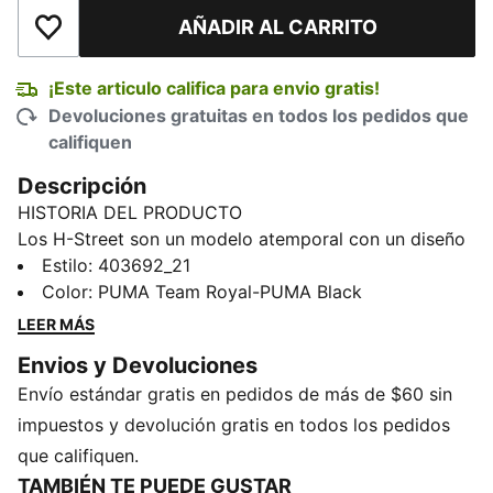
AÑADIR AL CARRITO
Añadir a la lista de deseos
¡Este articulo califica para envio gratis!
Devoluciones gratuitas en todos los pedidos que
califiquen
Descripción
HISTORIA DEL PRODUCTO
Los H-Street son un modelo atemporal con un diseño
inspirado en las PUMA Harambee, los icónicos tenis
Estilo
:
403692_21
de atletismo de los años 2000. Se remontan a la
Color
:
PUMA Team Royal-PUMA Black
época dorada y fusionan esa herencia del atletismo
LEER MÁS
con el ADN urbano. Esta temporada, las H-Street
Envios y Devoluciones
regresan de los archivos con su liviana cubierta,
Envío estándar gratis en pedidos de más de $60 sin
silueta de empeine bajo y su legado urbano aún
intacto.
impuestos y devolución gratis en todos los pedidos
DETALLES
que califiquen.
Calce regular
TAMBIÉN TE PUEDE GUSTAR