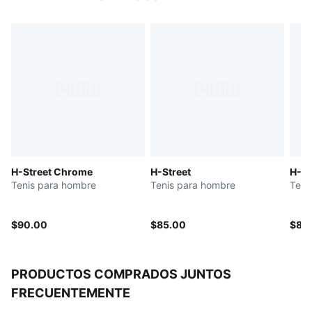
Empeine redondeado
Con cordones
Plantilla moldeada
Talón plano
Entresuela de goma EVA acolchada
Suela de goma
H-Street Chrome
H-Street
H-St
Tenis para hombre
Tenis para hombre
Teni
$90.00
$85.00
$85
PRODUCTOS COMPRADOS JUNTOS
FRECUENTEMENTE