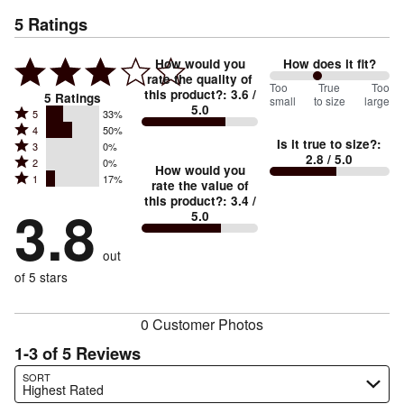
5
Ratings
How would you
How does it fit?
rate the quality of
80
Too
%
True
Too
this product?
:
3.6
/
5
Ratings
small
to size
large
5.0
between
Rated
5
33%
Rated
Too
4
50%
5
Is it true to size?
:
Rated
3
0%
4
small
stars
2.8
/ 5.0
Rated
2
0%
3
stars
How would you
by
and
Rated
1
17%
2
stars
rate the value of
by
33%
True
1
this product?
:
3.4
/
stars
by
3.8
50%
of
5.0
stars
to
by
0%
of
reviewers
by
size
0%
of
reviewers
out
17%
of
reviewers
of
of 5 stars
reviewers
reviewers
0 Customer Photos
1-3 of 5 Reviews
Search reviews…
SORT
Highest Rated