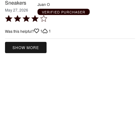
Juan O
May 27, 2026
VERIFIED PURCHASER
Rated
4
1
1
Was this helpful?
out
of
5
SHOW MORE