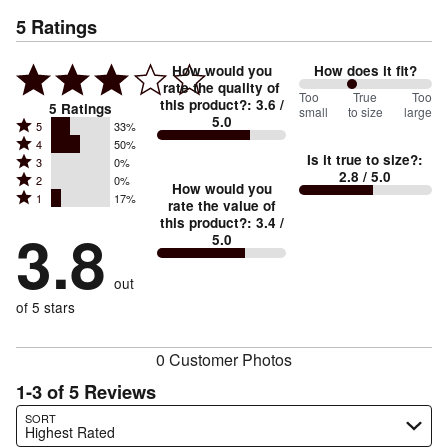
5
Ratings
How would you
How does it fit?
rate the quality of
80
Too
%
True
Too
this product?
:
3.6
/
5
Ratings
small
to size
large
5.0
between
Rated
5
33%
Rated
Too
4
50%
5
Is it true to size?
:
Rated
3
0%
4
small
stars
2.8
/ 5.0
Rated
2
0%
3
stars
How would you
by
and
Rated
1
17%
2
stars
rate the value of
by
33%
True
1
this product?
:
3.4
/
stars
by
3.8
50%
of
5.0
stars
to
by
0%
of
reviewers
by
size
0%
of
reviewers
out
17%
of
reviewers
of
of 5 stars
reviewers
reviewers
0 Customer Photos
1-3 of 5 Reviews
Search reviews…
SORT
Highest Rated