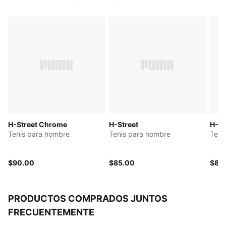
Empeine redondeado
Con cordones
Plantilla moldeada
Talón plano
Entresuela de goma EVA acolchada
Suela de goma
H-Street Chrome
H-Street
H-St
Tenis para hombre
Tenis para hombre
Teni
$90.00
$85.00
$85
PRODUCTOS COMPRADOS JUNTOS
FRECUENTEMENTE