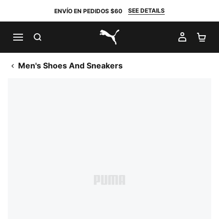
SEE DETAILS
ENVÍO EN PEDIDOS $60
BUSCAR
MI CUE
CA
PUMA.com
Men's Shoes And Sneakers