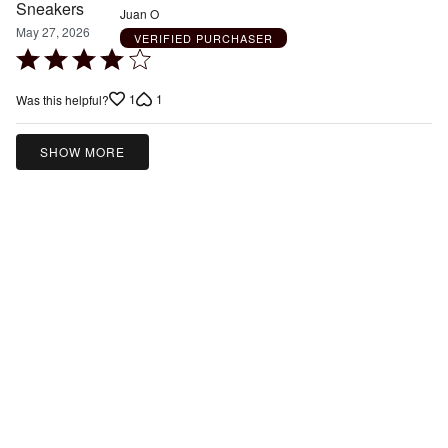
Juan O
May 27, 2026
VERIFIED PURCHASER
Rated
4
1
1
Was this helpful?
out
of
5
SHOW MORE