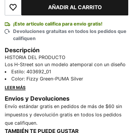
AÑADIR AL CARRITO
Añadir a la lista de deseos
¡Este articulo califica para envio gratis!
Devoluciones gratuitas en todos los pedidos que
califiquen
Descripción
HISTORIA DEL PRODUCTO
Los H-Street son un modelo atemporal con un diseño
inspirado en las PUMA Harambee, los icónicos tenis
Estilo
:
403692_01
de atletismo de los años 2000. Se remontan a la
Color
:
Fizzy Green-PUMA Silver
época dorada y fusionan esa herencia del atletismo
LEER MÁS
con el ADN urbano. Esta temporada, las H-Street
Envios y Devoluciones
regresan de los archivos con su liviana cubierta,
Envío estándar gratis en pedidos de más de $60 sin
silueta de empeine bajo y su legado urbano aún
intacto.
impuestos y devolución gratis en todos los pedidos
DETALLES
que califiquen.
Calce regular
TAMBIÉN TE PUEDE GUSTAR