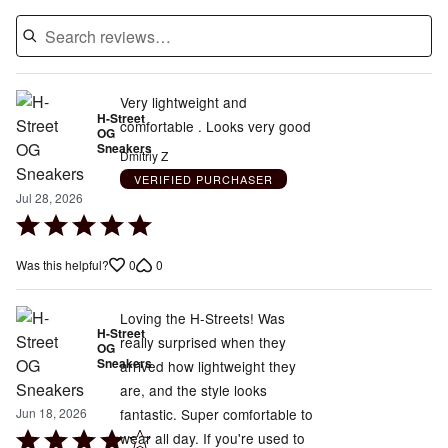
Very lightweight and
H-Street
comfortable . Looks very good
OG
Sneakers
Dmitriy Z
VERIFIED PURCHASER
Jul 28, 2026
Rated
5
0
0
Was this helpful?
out
of
5
Loving the H-Streets! Was
H-Street
really surprised when they
OG
Sneakers
arrived how lightweight they
are, and the style looks
fantastic. Super comfortable to
Jun 18, 2026
Rated
wear all day. If you're used to