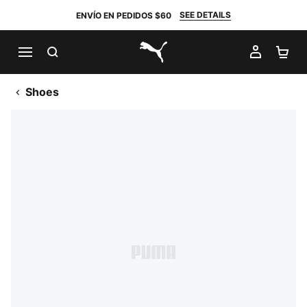
SEE DETAILS
ENVÍO EN PEDIDOS $60
BUSCAR
MI CUE
CA
PUMA.com
Shoes