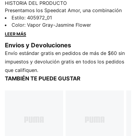
HISTORIA DEL PRODUCTO
Presentamos los Speedcat Amor, una combinación
única de amor y velocidad, diseñados especialmente
Estilo
:
405972_01
para niños. Con corazones rojos bordados en toda la
Color
:
Vapor Gray-Jasmine Flower
prenda, esta silueta icónica lleva el legado del
LEER MÁS
automovilismo al streetwear con un toque divertido.
Envios y Devoluciones
Con sus líneas inspiradas en las carreras y su diseño
Envío estándar gratis en pedidos de más de $60 sin
de perfil bajo, los Speedcat Amor añaden
individualidad y encanto a cada look.
impuestos y devolución gratis en todos los pedidos
DETALLES
que califiquen.
Ancho: regular
TAMBIÉN TE PUEDE GUSTAR
Tipo de puntera: redondeada
Cierre: Gancho y bucle
Tipo de talón: plano
Detalle de diseño de corazones rojos bordados
Detalles de la marca PUMA
PUMA Infantes: Producto recomendado para infantes
de 0 a 4 años