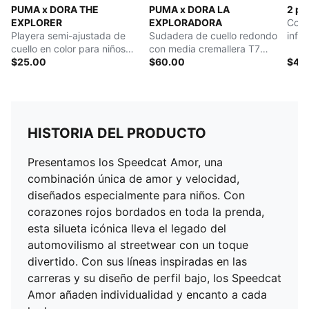
PUMA x DORA THE
PUMA x DORA LA
2 pi
EXPLORER
EXPLORADORA
Conj
Playera semi-ajustada de
Sudadera de cuello redondo
infa
cuello en color para niños
con media cremallera T7
pequeños
$25.00
holgada para niños
$60.00
$45
HISTORIA DEL PRODUCTO
Presentamos los Speedcat Amor, una
combinación única de amor y velocidad,
diseñados especialmente para niños. Con
corazones rojos bordados en toda la prenda,
esta silueta icónica lleva el legado del
automovilismo al streetwear con un toque
divertido. Con sus líneas inspiradas en las
carreras y su diseño de perfil bajo, los Speedcat
Amor añaden individualidad y encanto a cada