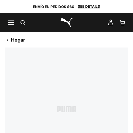
SEE DETAILS
ENVÍO EN PEDIDOS $60
BUSCAR
MI CUE
CA
PUMA.com
Hogar