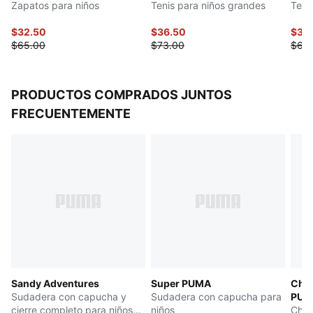
Zapatos para niños
Tenis para niños grandes
Teni
$32.50
$36.50
$31.
$65.00
$73.00
$63
PRODUCTOS COMPRADOS JUNTOS
FRECUENTEMENTE
Sandy Adventures
Super PUMA
Cham
Sudadera con capucha y
Sudadera con capucha para
PUM
cierre completo para niños
niños
Cham