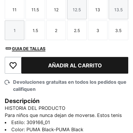
11
11.5
12
12.5
13
13.5
Talla
Talla
Talla
Talla
Talla
Talla
1
1.5
2
2.5
3
3.5
Talla
Talla
Talla
Talla
Talla
Talla
GUIA DE TALLAS
AÑADIR AL CARRITO
Añadir a la lista de deseos
Devoluciones gratuitas en todos los pedidos que
califiquen
Descripción
HISTORIA DEL PRODUCTO
Para niños que nunca dejan de moverse. Estos tenis
están diseñados para una vida acelerada, con la
Estilo
:
309166_01
comodidad y el estilo retro de los Caven III, además
Color
:
PUMA Black-PUMA Black