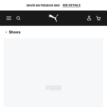
SEE DETAILS
ENVÍO EN PEDIDOS $60
BUSCAR
MI CUE
CA
PUMA.com
Shoes