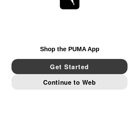
ESTAR AL DÍA
EXPLORAR
UNITED STATES
YouTube
Twitter
Pinterest
Instagram
Facebo
© PUMA NORTH AMERICA, INC.
IMPRINT AND LEGAL DATA