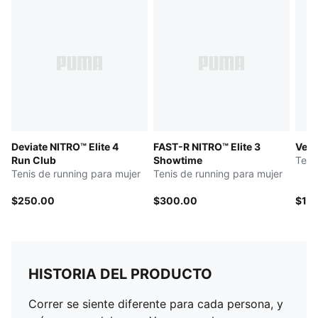
Deviate NITRO™ Elite 4
FAST-R NITRO™ Elite 3
Velo
Run Club
Showtime
Teni
Tenis de running para mujer
Tenis de running para mujer
$250.00
$300.00
$14
HISTORIA DEL PRODUCTO
Correr se siente diferente para cada persona, y