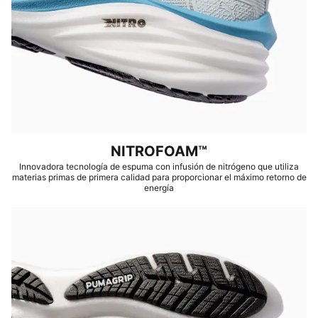
menos un 30% de materiales reciclados.
DETALLES
Ajuste regular
Puntera redondeada
Cierre: Cordones
Tipo de tacón: Plano
Distancia del talón a la punta: 10.0 mm
Nivel de amortiguación: Máx.
Pronación: Neutra
NITROFOAM™
Innovadora tecnología de espuma con infusión de nitrógeno que utiliza
materias primas de primera calidad para proporcionar el máximo retorno de
energía