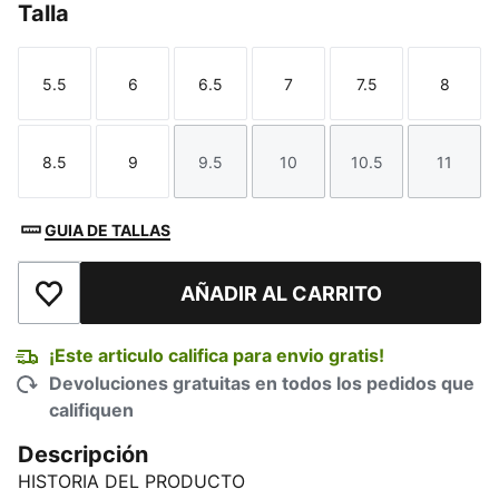
Talla
5.5
6
6.5
7
7.5
8
Talla
Talla
Talla
Talla
Talla
Talla
8.5
9
9.5
10
10.5
11
Talla
Talla
Talla
Talla
Talla
Talla
GUIA DE TALLAS
AÑADIR AL CARRITO
Añadir a la lista de deseos
¡Este articulo califica para envio gratis!
Devoluciones gratuitas en todos los pedidos que
califiquen
Descripción
HISTORIA DEL PRODUCTO