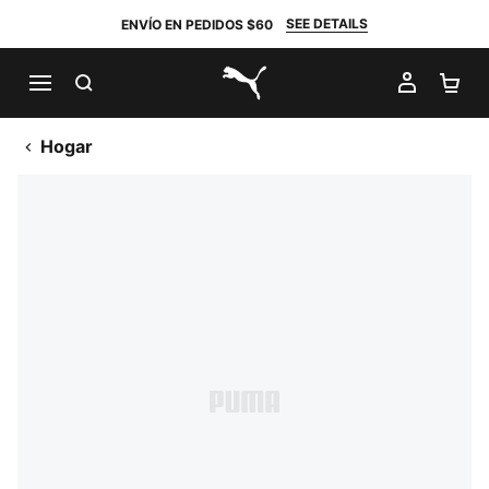
SEE DETAILS
ENVÍO EN PEDIDOS $60
BUSCAR
MI CUE
CA
PUMA.com
Hogar