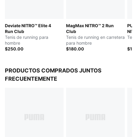
DETALLES
Ancho: regular
Tipo de puntera: redondeada
Deviate NITRO™ Elite 4
MagMax NITRO™ 2 Run
PUMA
Cierre: cordones
Run Club
Club
NITR
Altura de la suela: 39 mm / 29 mm
Tenis de running para
Tenis de running en carretera
Teni
Tipo de talón: plano
hombre
para hombre
Peso: 250 g (talla UK8)
$250.00
$180.00
$18
Amortiguación: máxima
Drop de talón a punta: 10 mm
Pronación: neutra
PRODUCTOS COMPRADOS JUNTOS
Malla técnica para mayor ventilación y elasticidad,
FRECUENTEMENTE
además de PWRTAPE para una sujeción óptima