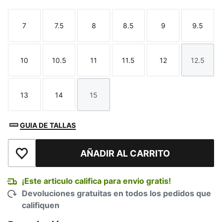
7
7.5
8
8.5
9
9.5
Talla
Talla
Talla
Talla
Talla
Talla
10
10.5
11
11.5
12
12.5
Talla
Talla
Talla
Talla
Talla
Talla
13
14
15
Talla
Talla
Talla
GUIA DE TALLAS
AÑADIR AL CARRITO
Añadir a la lista de deseos
¡Este articulo califica para envio gratis!
Devoluciones gratuitas en todos los pedidos que
califiquen