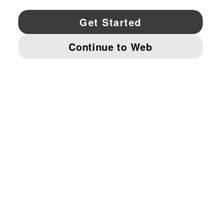
YouTube
Twitter
Pinterest
Instagram
Facebo
© PUMA NORTH AMERICA, INC.
IMPRINT AND LEGAL DATA