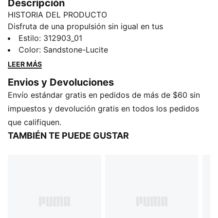
Descripción
HISTORIA DEL PRODUCTO
Disfruta de una propulsión sin igual en tus
entrenamientos diarios con los Deviate NITRO™ 4, que
Estilo
:
312903_01
incorporan la tecnología PWRPLATE y la espuma
Color
:
Sandstone-Lucite
NITRO™. Este calzado, de gran capacidad de
LEER MÁS
respuesta, proporciona una pisada ágil y añade
Envios y Devoluciones
velocidad a cada zancada.
Envío estándar gratis en pedidos de más de $60 sin
CARACTERÍSTICAS Y BENEFICIOS
NITROFOAM™: Espuma avanzada inyectada con
impuestos y devolución gratis en todos los pedidos
nitrógeno, diseñada para brindar una capacidad de
que califiquen.
respuesta y amortiguación superiores en un paquete
TAMBIÉN TE PUEDE GUSTAR
ligero.
PUMAGRIP: Placa de fibra de carbono diseñada para
maximizar la transferencia de energía y ofrecer un
desplazamiento de alta propulsión.
PUMAGRIP: Compuesto de goma de alto rendimiento
y durabilidad diseñado para ofrecer tracción en todo
tipo de superficies.