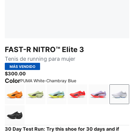
FAST-R NITRO™ Elite 3
Tenis de running para mujer
MÁS VENDIDO
$300.00
Color
PUMA White-Chambray Blue
Heat Fire-PUMA Black
Apple Spritz-Deep Plum
Fresh Water-Lemon Crush
Ultra Red-Inky Depths-
Light Lavender-
PUMA 
PUMA Black-Light Lavender
30 Day Test Run: Try this shoe for 30 days and if