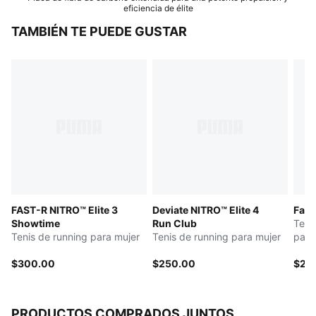
eficiencia de élite
TAMBIÉN TE PUEDE GUSTAR
FAST-R NITRO™ Elite 3
Deviate NITRO™ Elite 4
Fast
Showtime
Run Club
Teni
Tenis de running para mujer
Tenis de running para mujer
para
$300.00
$250.00
$20
PRODUCTOS COMPRADOS JUNTOS