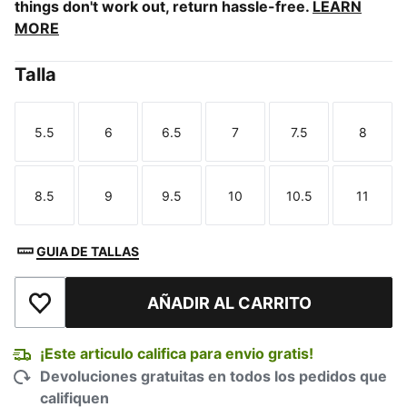
things don't work out, return hassle-free.
LEARN
MORE
Talla
5.5
6
6.5
7
7.5
8
Talla
Talla
Talla
Talla
Talla
Talla
8.5
9
9.5
10
10.5
11
Talla
Talla
Talla
Talla
Talla
Talla
GUIA DE TALLAS
AÑADIR AL CARRITO
Añadir a la lista de deseos
¡Este articulo califica para envio gratis!
Devoluciones gratuitas en todos los pedidos que
califiquen