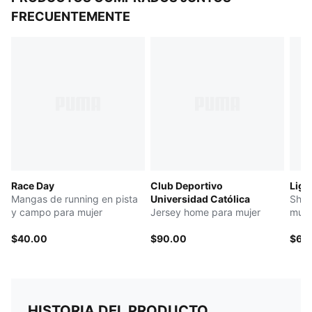
FRECUENTEMENTE
Race Day
Club Deportivo
Ligh
Mangas de running en pista
Universidad Católica
Shor
y campo para mujer
Jersey home para mujer
muje
$40.00
$90.00
$60
HISTORIA DEL PRODUCTO