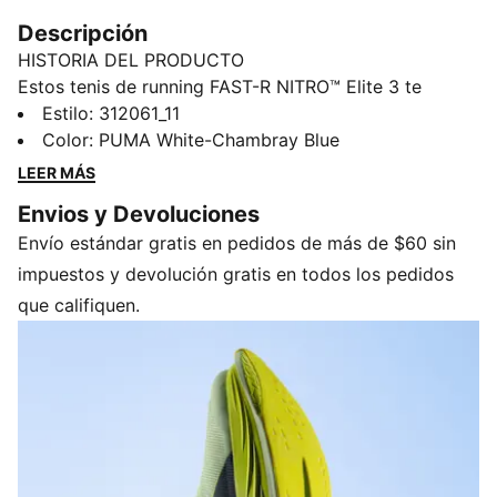
Descripción
HISTORIA DEL PRODUCTO
Estos tenis de running FAST-R NITRO™ Elite 3 te
ayudan a mejorar tu ritmo el día de la carrera. Con una
Estilo
:
312061_11
placa de fibra de carbono para mayor propulsión, un
Color
:
PUMA White-Chambray Blue
empeine suave, ligero, de buena sujeción y una suela
LEER MÁS
de gran agarre, es hora de ir a buscar ese nuevo
Envios y Devoluciones
récord personal.
Envío estándar gratis en pedidos de más de $60 sin
CARACTERÍSTICAS Y BENEFICIOS
PWRPLATE: Placa de fibra de carbono de alto
impuestos y devolución gratis en todos los pedidos
rendimiento, diseñada para estabilizar la entresuela y
que califiquen.
maximizar la transferencia de energía
NITROFOAM™ Elite: Tecnología de espuma premium de
alto rendimiento, que proporciona la máxima
capacidad de respuesta en un calzado
extremadamente ligero
DETALLES
Producto diseñado para: running, en superficies firmes