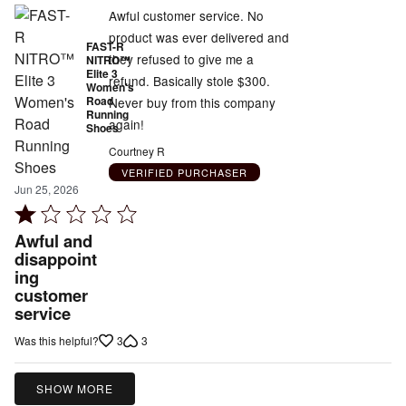
Awful customer service. No
product was ever delivered and
FAST-R
they refused to give me a
NITRO™
Elite 3
refund. Basically stole $300.
Women's
Road
Never buy from this company
Running
again!
Shoes
Courtney R
VERIFIED PURCHASER
Jun 25, 2026
Rated
1
Awful and
out
disappoint
ing
of
customer
5
service
3
3
Was this helpful?
SHOW MORE