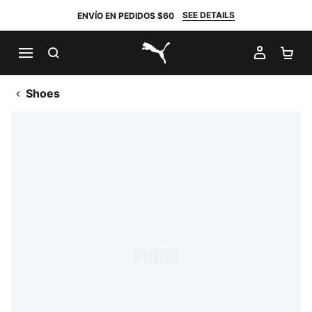
SEE DETAILS
ENVÍO EN PEDIDOS $60
BUSCAR
MI CUE
CA
PUMA.com
Shoes