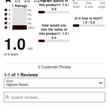
rate the quality of
0
Too
%
True
Too
this product?
:
1.0
/
1
Ratings
small
to size
large
5.0
between
Rated
5
0%
Rated
Too
4
0%
5
Is it true to size?
:
Rated
3
0%
4
small
stars
1.0
/ 5.0
Rated
2
0%
3
stars
How would you
by
and
Rated
1
100%
2
stars
rate the value of
by
0%
True
1
this product?
:
1.0
/
stars
by
1.0
0%
of
5.0
stars
to
by
0%
of
reviewers
by
size
0%
of
reviewers
out
100%
of
reviewers
of
of 5 stars
reviewers
reviewers
0 Customer Photos
1-1 of 1 Reviews
Search reviews…
SORT
Highest Rated