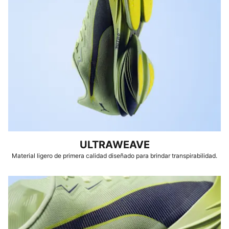
y lisas
Calce: regular
Cierre: cordones
Producto recomendado para pies: con pronación
neutra
Nivel de amortiguación: máximo
Kilometraje/vida útil: 300km
Drop de talón a punta: 8mm
ULTRAWEAVE
Material ligero de primera calidad diseñado para brindar transpirabilidad.