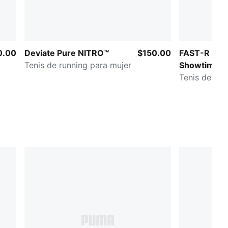
0.00
Deviate Pure NITRO™
$150.00
FAST-R NITR
Tenis de running para mujer
Showtime
Tenis de run