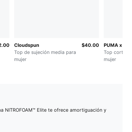
2.00
Cloudspun
$40.00
PUMA x HY
Top de sujeción media para
Top corto s
mujer
mujer
puma NITROFOAM™ Elite te ofrece amortiguación y