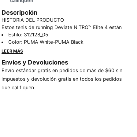
califiquen
Descripción
HISTORIA DEL PRODUCTO
Estos tenis de running Deviate NITRO™ Elite 4 están
pensados para el día de la carrera. Nuestra ligera
Estilo
:
312128_05
espuma NITROFOAM™ Elite te ofrece amortiguación y
Color
:
PUMA White-PUMA Black
capacidad de respuesta y una placa PWRPLATE
LEER MÁS
proporciona soporte y propulsión a cada paso.
Envios y Devoluciones
CARACTERÍSTICAS Y BENEFICIOS
Envío estándar gratis en pedidos de más de $60 sin
PWRPLATE: Placa de fibra de carbono de alto
rendimiento, diseñada para estabilizar la entresuela y
impuestos y devolución gratis en todos los pedidos
maximizar la transferencia de energía
que califiquen.
PUMAGRIP: Goma aditivada de alta duración y
rendimiento, que proporciona tracción en todas las
superficies
NITROFOAM™ Elite: Tecnología de espuma premium
de alto rendimiento, que proporciona la máxima
capacidad de respuesta en un calzado