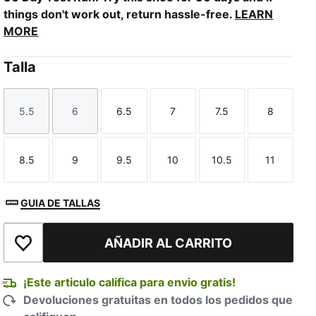
things don't work out, return hassle-free.
LEARN
MORE
Talla
5.5
6
6.5
7
7.5
8
Talla
Talla
Talla
Talla
Talla
Talla
8.5
9
9.5
10
10.5
11
Talla
Talla
Talla
Talla
Talla
Talla
GUIA DE TALLAS
AÑADIR AL CARRITO
Añadir a la lista de deseos
¡Este articulo califica para envio gratis!
Devoluciones gratuitas en todos los pedidos que