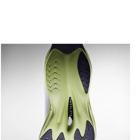
extremadamente ligero
DETALLES
Producto diseñado para: running, en superficies
firmes y lisas
Calce: regular
Cierre: cordones
Producto recomendado para pies: con pronación
neutra
Nivel de amortiguación: máximo
Kilometraje/vida útil: 500km
Drop de talón a punta: 8mm
Con ULTRAWEAVE, tejido ultra ligero que reduce el
peso y la fricción, creado para deportistas que
buscan aumentar su velocidad y fuerza