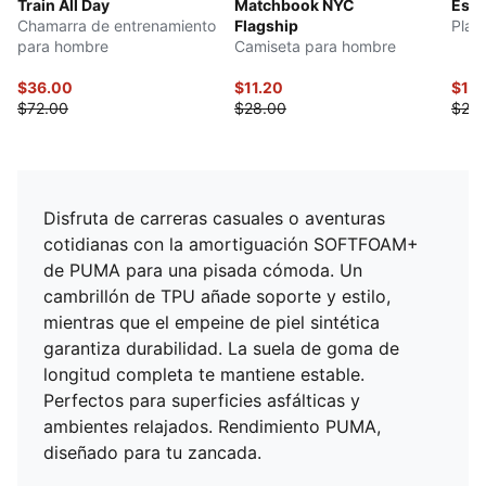
Train All Day
Matchbook NYC
Esse
Chamarra de entrenamiento
Flagship
Play
para hombre
Camiseta para hombre
$36.00
$11.20
$10.
$72.00
$28.00
$25.
Disfruta de carreras casuales o aventuras
cotidianas con la amortiguación SOFTFOAM+
de PUMA para una pisada cómoda. Un
cambrillón de TPU añade soporte y estilo,
mientras que el empeine de piel sintética
garantiza durabilidad. La suela de goma de
longitud completa te mantiene estable.
Perfectos para superficies asfálticas y
ambientes relajados. Rendimiento PUMA,
diseñado para tu zancada.