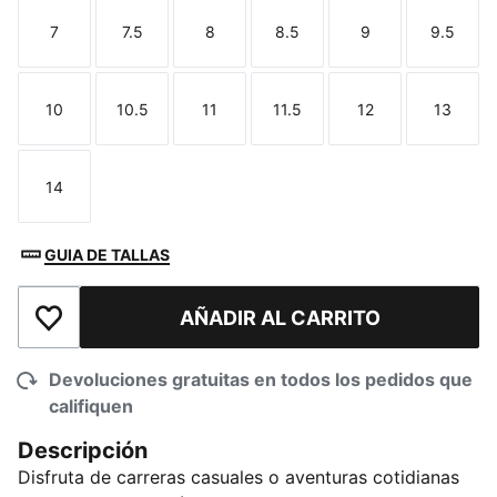
7
7.5
8
8.5
9
9.5
Talla
Talla
Talla
Talla
Talla
Talla
10
10.5
11
11.5
12
13
Talla
Talla
Talla
Talla
Talla
Talla
14
Talla
GUIA DE TALLAS
AÑADIR AL CARRITO
Añadir a la lista de deseos
Devoluciones gratuitas en todos los pedidos que
califiquen
Descripción
Disfruta de carreras casuales o aventuras cotidianas