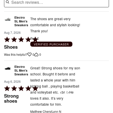
Electro
The shoes are great-very
SL Men's
comfortable and stylish looking!
Sneakers
Thank you!
Aug 7, 2026
Rated
Tom C
5
VERIFIED PURCHASER
Shoes
out
0
0
Was this helpful?
of
5
Electro
Great! Strong shoes for my son
SL Men's
school. Bought it before and
Sneakers
lasted a whole year with him
Aug 6, 2026
kicking ball , playing basketball
Rated
and volleyball etc. <br />He
5
Strong
loves it also. It’s very
out
shoes
comfortable for him.
of
5
Matthew CherylLynn N