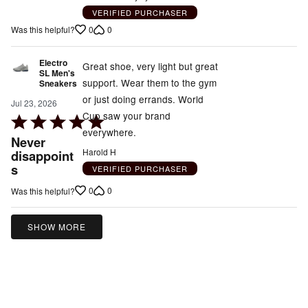
VERIFIED PURCHASER
0
0
Was this helpful?
Electro
Great shoe, very light but great
SL Men's
support. Wear them to the gym
Sneakers
or just doing errands. World
Jul 23, 2026
Cup saw your brand
Rated
everywhere.
5
Never
out
Harold H
disappoint
s
of
VERIFIED PURCHASER
5
0
0
Was this helpful?
SHOW MORE