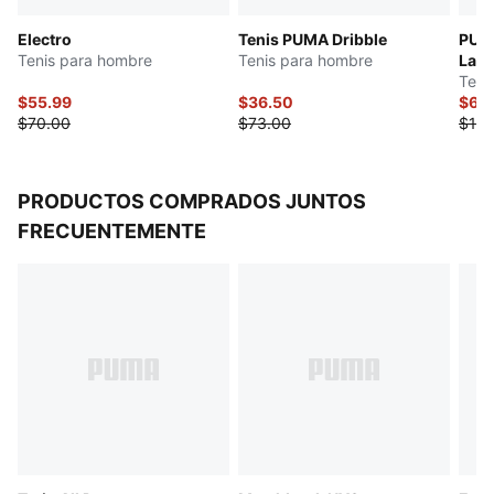
Electro
Tenis PUMA Dribble
PUMA
Tenis para hombre
Tenis para hombre
LaFr
Teni
$55.99
$36.50
$65
$70.00
$73.00
$130
PRODUCTOS COMPRADOS JUNTOS
FRECUENTEMENTE