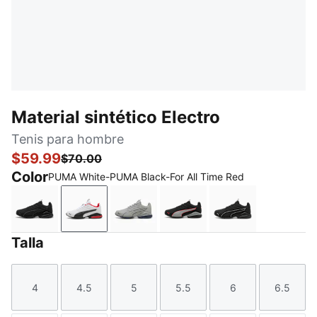
Material sintético Electro
Tenis para hombre
$59.99
$70.00
Color
PUMA White-PUMA Black-For All Time Red
PUMA Black-Shadow Gray
PUMA White-PUMA Black-For All Time Red
Gray Echo-PUMA Navy
PUMA Black-Gray Echo-F
PUMA Black-PU
Talla
4
4.5
5
5.5
6
6.5
Talla
Talla
Talla
Talla
Talla
Talla