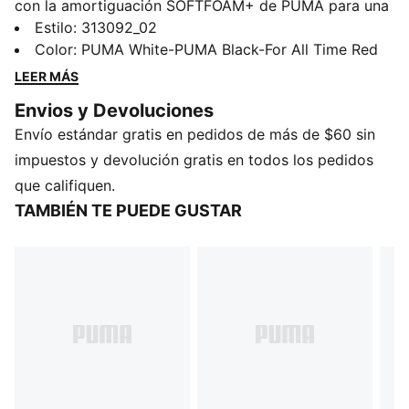
con la amortiguación SOFTFOAM+ de PUMA para una
pisada cómoda. Un cambrillón de TPU añade soporte
Estilo
:
313092_02
y estilo, mientras que el empeine de piel sintética
Color
:
PUMA White-PUMA Black-For All Time Red
garantiza durabilidad. La suela de goma de longitud
LEER MÁS
completa te mantiene estable. Perfectos para
Envios y Devoluciones
superficies asfálticas y ambientes relajados.
Envío estándar gratis en pedidos de más de $60 sin
Rendimiento PUMA, diseñado para tu zancada.
impuestos y devolución gratis en todos los pedidos
que califiquen.
TAMBIÉN TE PUEDE GUSTAR