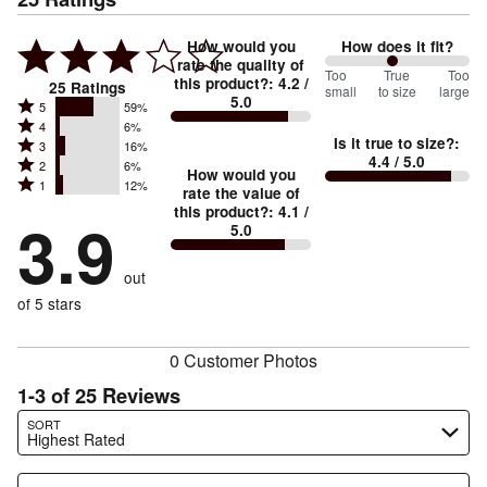
How would you
How does it fit?
rate the quality of
94
Too
%
True
Too
this product?
:
4.2
/
25
Ratings
small
to size
large
5.0
between
Rated
5
59%
Rated
Too
4
6%
5
Is it true to size?
:
Rated
3
16%
4
small
stars
4.4
/ 5.0
Rated
2
6%
3
stars
How would you
by
and
Rated
1
12%
2
stars
rate the value of
by
59%
True
1
this product?
:
4.1
/
stars
by
3.9
6%
of
5.0
stars
to
by
16%
of
reviewers
by
size
6%
of
reviewers
out
12%
of
reviewers
of
of 5 stars
reviewers
reviewers
0 Customer Photos
1-3 of 25 Reviews
Search reviews…
SORT
Highest Rated