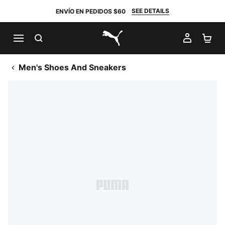
SEE DETAILS
ENVÍO EN PEDIDOS $60
BUSCAR
MI CUE
CA
PUMA.com
Men's Shoes And Sneakers