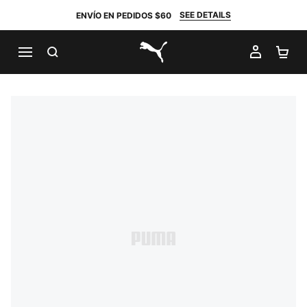
SEE DETAILS
ENVÍO EN PEDIDOS $60
BUSCAR
MI CUE
CA
PUMA.com