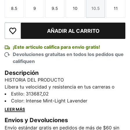
8.5
9
9.5
10
10.5
11
Talla
Talla
Talla
Talla
Talla
Talla
AÑADIR AL CARRITO
Añadir a la lista de deseos
¡Este articulo califica para envio gratis!
Devoluciones gratuitas en todos los pedidos que
califiquen
Descripción
HISTORIA DEL PRODUCTO
Libera tu velocidad y resistencia en tus carreras o
entrenamientos diarios con los zapatos de
Estilo
:
313687_02
entrenamiento PUMA x HYROX Velocity NITRO™ 5.
Color
:
Intense Mint-Light Lavender
Disfruta de una pisada suave, un agarre inigualable y
LEER MÁS
aterrizajes amortiguados, tanto en carreras cortas
Envios y Devoluciones
como en entrenamientos híbridos.
Envío estándar gratis en pedidos de más de $60 sin
CARACTERÍSTICAS Y BENEFICIOS