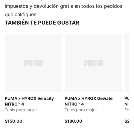
El empeine de los zapatos está fabricado con al
impuestos y devolución gratis en todos los pedidos
menos un 30% de materiales reciclados
que califiquen.
DETALLES
TAMBIÉN TE PUEDE GUSTAR
Diseñados para: entrenamiento
Ancho: regular
Cierre: cordones
Tipo de talón: plano
Espuma avanzada NITROFOAM™ inyectada con
nitrógeno para una respuesta ligera y amortiguación
Goma de alto rendimiento PUMAGRIP diseñada para
ofrecer tracción en todo tipo de superficies
PUMA x HYROX Velocity
PUMA x HYROX Deviate
PUMA
NITRO™ 4
NITRO™ 4
NITR
Tenis para mujer
Tenis para mujer
Teni
$150.00
$180.00
$26