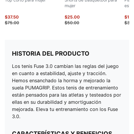
mujer
esta
$37.50
$25.00
$17.
$75.00
$50.00
$35
HISTORIA DEL PRODUCTO
Los tenis Fuse 3.0 cambian las reglas del juego
en cuanto a estabilidad, ajuste y tracción.
Hemos ensanchado la horma y mejorado la
suela PUMAGRIP. Estos tenis de entrenamiento
están pensados para las atletas y testeados por
ellas en su durabilidad y amortiguación
mejorada. Eleva tu entrenamiento con los Fuse
3.0.
CARACTERÍSTICAS Y BENEFICIOS