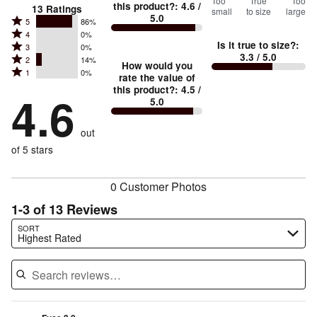
75
Too
%
True
Too
this product?
:
4.6
/
13
Ratings
small
to size
large
5.0
between
Rated
5
86%
Rated
Too
4
0%
5
Is it true to size?
:
Rated
3
0%
4
small
stars
3.3
/ 5.0
Rated
2
14%
3
stars
How would you
by
and
Rated
1
0%
2
stars
rate the value of
by
86%
True
1
this product?
:
4.5
/
stars
by
4.6
0%
of
5.0
stars
to
by
0%
of
reviewers
by
size
14%
of
reviewers
out
0%
of
reviewers
of
of 5 stars
reviewers
reviewers
0 Customer Photos
1-3 of 13 Reviews
Search reviews…
SORT
Highest Rated