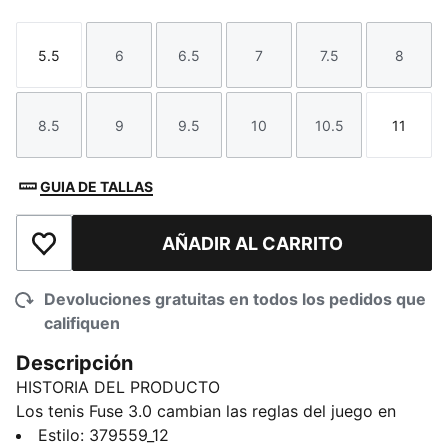
5.5
6
6.5
7
7.5
8
Talla
Talla
Talla
Talla
Talla
Talla
8.5
9
9.5
10
10.5
11
Talla
Talla
Talla
Talla
Talla
Talla
GUIA DE TALLAS
AÑADIR AL CARRITO
Añadir a la lista de deseos
Devoluciones gratuitas en todos los pedidos que
califiquen
Descripción
HISTORIA DEL PRODUCTO
Los tenis Fuse 3.0 cambian las reglas del juego en
cuanto a estabilidad, ajuste y tracción. Hemos
Estilo
:
379559_12