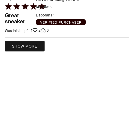
Rated
sneaker.
5
Great
Deborah P
out
sneaker
VERIFIED PURCHASER
of
2
0
Was this helpful?
5
SHOW MORE