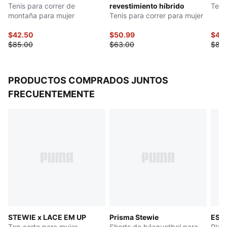
Tenis para correr de
revestimiento híbrido
Teni
montaña para mujer
Tenis para correr para mujer
$42.50
$50.99
$40
$85.00
$63.00
$80
PRODUCTOS COMPRADOS JUNTOS
FRECUENTEMENTE
STEWIE x LACE EM UP
Prisma Stewie
ESS
Top corto para mujer
Shorts de básquetbol para
Play