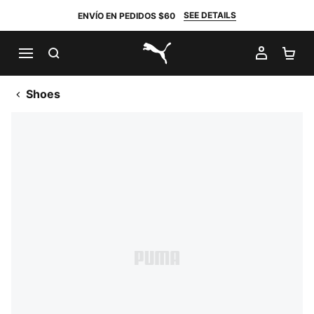
SEE DETAILS
ENVÍO EN PEDIDOS $60
BUSCAR
MI CUE
CA
PUMA.com
Shoes