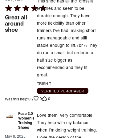
This shoe has all the 'crossfit'
Rated
features and seem to be
5
durable enough. They have
Great all
out
around
more flexibility than other
shoe
of
trainers I've had, making short
5
runs manageable and still
stable enough to lift.<br />They
do run a small, but ordered a
half size bigger as
recommended and they fit
great.
TRISH T
VERIFIED PURCHASER
0
0
Was this helpful?
Fuse 3.0
Love them. Very comfortable.
Women's
They help with my balance
Training
Shoes
when I’m doing weight training.
May 8, 2025
I love the design of the