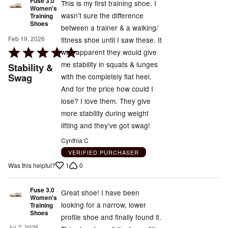
Fuse 3.0
This is my first training shoe. I
Women's
wasn't sure the difference
Training
Shoes
between a trainer & a walking/
Feb 19, 2026
fitness shoe until I saw these. It
Rated
was apparent they would give
5
me stability in squats & lunges
Stability &
out
Swag
with the completely flat heel.
of
And for the price how could I
5
lose? I love them. They give
more stability during weight
lifting and they've got swag!
Cynthia C
VERIFIED PURCHASER
1
0
Was this helpful?
Fuse 3.0
Great shoe! I have been
Women's
looking for a narrow, lower
Training
Shoes
profile shoe and finally found it.
Jul 7, 2025