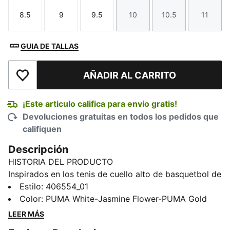
8.5
9
9.5
10
10.5
11
Talla
Talla
Talla
Talla
Talla
Talla
GUIA DE TALLAS
AÑADIR AL CARRITO
Añadir a la lista de deseos
¡Este articulo califica para envio gratis!
Devoluciones gratuitas en todos los pedidos que
califiquen
Descripción
HISTORIA DEL PRODUCTO
Inspirados en los tenis de cuello alto de basquetbol de
los años 80, estos tenis PUMA llevan la comodidad a
Estilo
:
406554_01
otro nivel para garantizar que los pies y los tobillos
Color
:
PUMA White-Jasmine Flower-PUMA Gold
queden bien sujetos de arriba abajo.
LEER MÁS
CARACTERÍSTICAS Y BENEFICIOS