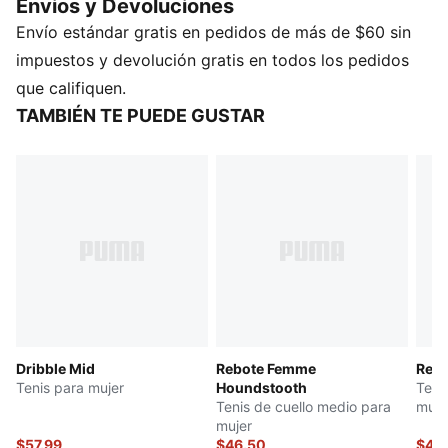
Envios y Devoluciones
SOFTFOAM+: Plantilla cómoda y fácil de poner,
Envío estándar gratis en pedidos de más de $60 sin
diseñada con un talón extra grueso para proporcionar
una amortiguación suave
impuestos y devolución gratis en todos los pedidos
DETALLES
que califiquen.
Ancho: regular
TAMBIÉN TE PUEDE GUSTAR
Tipo de puntera: redondeada
Cierre: Cordones
Tipo de talón: Plano
Forro: Textil
Suela: goma
Dribble Mid
Rebote Femme
Reb
Tenis para mujer
Houndstooth
Teni
Tenis de cuello medio para
muje
mujer
$57.99
$46.50
$44