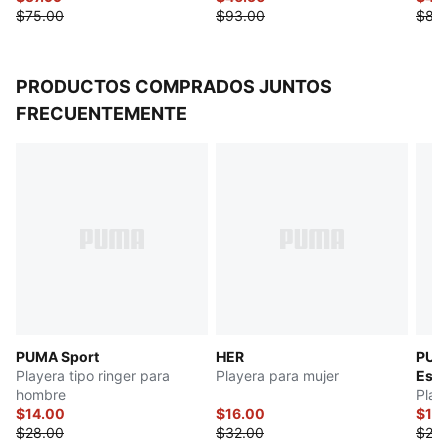
$75.00
$93.00
$88
PRODUCTOS COMPRADOS JUNTOS
FRECUENTEMENTE
PUMA Sport
HER
PUMA
Playera tipo ringer para
Playera para mujer
Esse
hombre
Play
$14.00
$16.00
$14
$28.00
$32.00
$28.