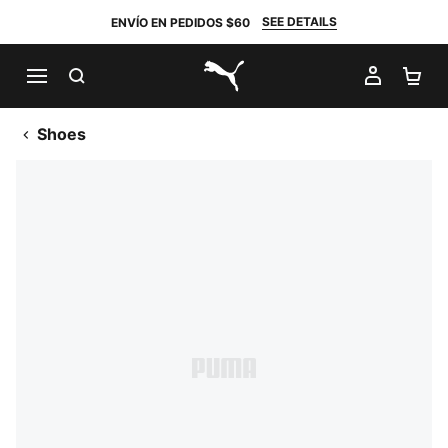
SEE DETAILS
ENVÍO EN PEDIDOS $60
BUSCAR
MI CUE
CA
PUMA.com
Shoes