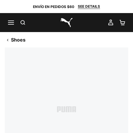
SEE DETAILS
ENVÍO EN PEDIDOS $60
BUSCAR
MI CUE
CA
PUMA.com
Shoes