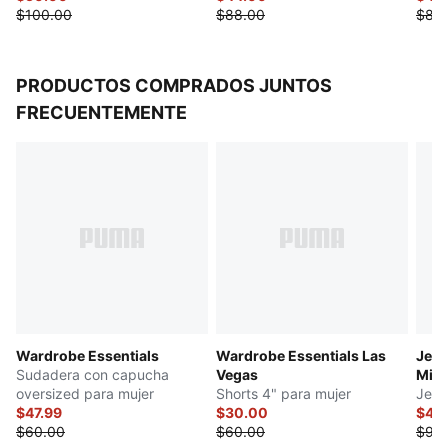
$100.00
$88.00
$83
PRODUCTOS COMPRADOS JUNTOS
FRECUENTEMENTE
Wardrobe Essentials
Wardrobe Essentials Las
Jers
Sudadera con capucha
Vegas
Mila
oversized para mujer
Shorts 4" para mujer
Jers
$47.99
$30.00
$45
$60.00
$60.00
$90