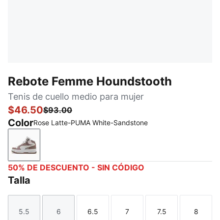
Rebote Femme Houndstooth
Tenis de cuello medio para mujer
$46.50
$93.00
Color
Rose Latte-PUMA White-Sandstone
Rose Latte-PUMA White-Sandstone
50% DE DESCUENTO - SIN CÓDIGO
Talla
5.5
6
6.5
7
7.5
8
Talla
Talla
Talla
Talla
Talla
Talla