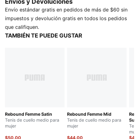
Envios y Devoluciones
con un estilo destacado.
Envío estándar gratis en pedidos de más de $60 sin
CARACTERÍSTICAS Y BENEFICIOS
SOFTFOAM+: Sus plantillas cómodas están diseñadas
impuestos y devolución gratis en todos los pedidos
para amortiguar suavemente gracias a su talón extra
que califiquen.
grueso.
TAMBIÉN TE PUEDE GUSTAR
DETALLES
Ancho: regular
Tipo de puntera: redondeada
Cierre: cordones
Tipo de talón: plano
Detalles de la marca PUMA
Rebound Femme Satin
Rebound Femme Mid
Reb
Tenis de cuello medio para
Tenis de cuello medio para
Sue
mujer
mujer
Teni
muje
$50.00
$44.00
$41.