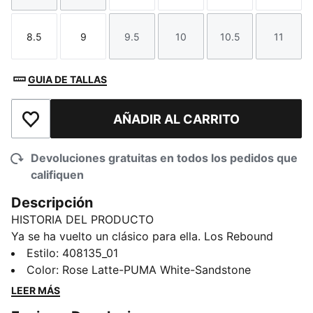
8.5
9
9.5
10
10.5
11
Talla
Talla
Talla
Talla
Talla
Talla
GUIA DE TALLAS
AÑADIR AL CARRITO
Añadir a la lista de deseos
Devoluciones gratuitas en todos los pedidos que
califiquen
Descripción
HISTORIA DEL PRODUCTO
Ya se ha vuelto un clásico para ella. Los Rebound
Femme dan un paso adelante con un diseño de
Estilo
:
408135_01
plataforma que añade un toque fresco, bonito y
Color
:
Rose Latte-PUMA White-Sandstone
femenino a la franquicia. Acabados con una plantilla
LEER MÁS
SOFTFOAM+ ofrecen comodidad durante todo el día