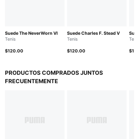
Detalles de la marca PUMA
Suede The NeverWorn VI
Suede Charles F. Stead V
Sue
Tenis
Tenis
Teni
$120.00
$120.00
$12
PRODUCTOS COMPRADOS JUNTOS
FRECUENTEMENTE