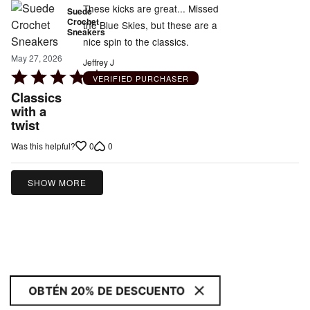
These kicks are great... Missed
Suede
Crochet
the Blue Skies, but these are a
Sneakers
nice spin to the classics.
May 27, 2026
Jeffrey J
Rated
VERIFIED PURCHASER
5
Classics
out
with a
twist
of
5
0
0
Was this helpful?
SHOW MORE
OBTÉN 20% DE DESCUENTO