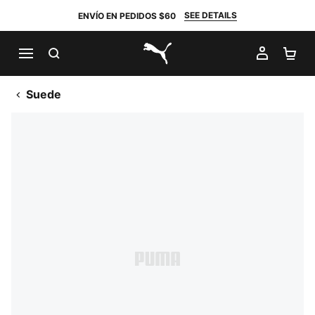
SEE DETAILS
ENVÍO EN PEDIDOS $60
BUSCAR
MI CUE
CA
PUMA.com
Suede