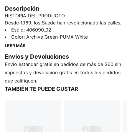
Descripción
HISTORIA DEL PRODUCTO
Desde 1969, los Suede han revolucionado las calles,
las canchas y la cultura, y los han usado tanto íconos
Estilo
:
406090_02
como skaters, basquetbolistas e innovadores.
Color
:
Archive Green-PUMA White
Décadas después, sigue marcando la pauta en cuanto
LEER MÁS
a estilo y no da señales de bajar el ritmo. Los tenis
Envios y Devoluciones
Suede Crochet combinan distintas texturas para dar
Envío estándar gratis en pedidos de más de $60 sin
un aire renovado a este ícono.
CARACTERÍSTICAS Y VENTAJAS
impuestos y devolución gratis en todos los pedidos
SOFTFOAM+: Plantilla cómoda y fácil de poner,
que califiquen.
diseñada para ofrecer una amortiguación suave
TAMBIÉN TE PUEDE GUSTAR
gracias a su talón extragrueso
DETALLES
Ancho: estrecho
Tipo de puntera: redondeada
Cierre: cordones
Tipo de talón: plano