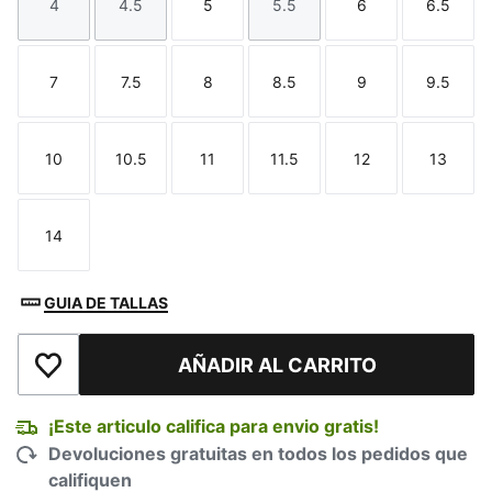
4
4.5
5
5.5
6
6.5
Talla
Talla
Talla
Talla
Talla
Talla
7
7.5
8
8.5
9
9.5
Talla
Talla
Talla
Talla
Talla
Talla
10
10.5
11
11.5
12
13
Talla
Talla
Talla
Talla
Talla
Talla
14
Talla
GUIA DE TALLAS
AÑADIR AL CARRITO
Añadir a la lista de deseos
¡Este articulo califica para envio gratis!
Devoluciones gratuitas en todos los pedidos que
califiquen