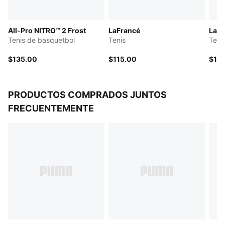
amortiguación
Patrón de tracción de alta abrasión
All-Pro NITRO™ 2 Frost
LaFrancé
LaFr
Tenis de basquetbol
Tenis
Teni
$135.00
$115.00
$115
PRODUCTOS COMPRADOS JUNTOS
FRECUENTEMENTE