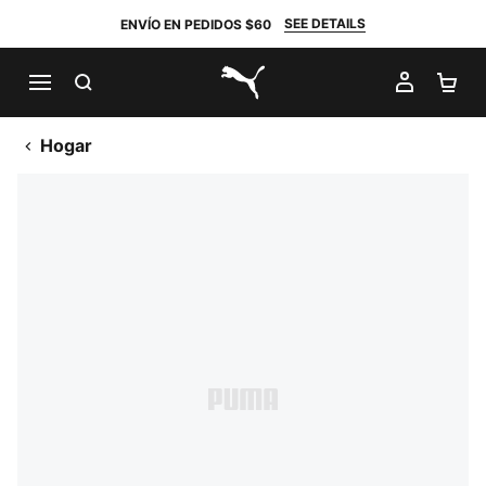
SEE DETAILS
ENVÍO EN PEDIDOS $60
BUSCAR
MI CUE
CA
PUMA.com
Hogar