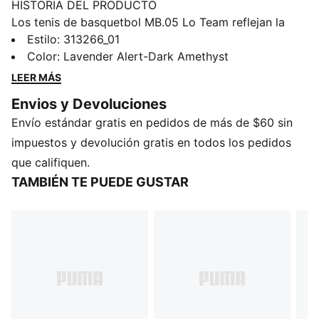
HISTORIA DEL PRODUCTO
Los tenis de basquetbol MB.05 Lo Team reflejan la
mentalidad de estrella de rock de LaMelo Ball con un
Estilo
:
313266_01
perfil bajo, líneas definidas y una actitud audaz. Los
Color
:
Lavender Alert-Dark Amethyst
detalles de los Melo presentan un estilo de estrella del
LEER MÁS
rock diferente, con un nuevo sistema de cordones y
Envios y Devoluciones
un logotipo extraterrestre en el talón.
Envío estándar gratis en pedidos de más de $60 sin
CARACTERÍSTICAS Y BENEFICIOS
El empeine está fabricado con al menos un 30 % de
impuestos y devolución gratis en todos los pedidos
materiales reciclados
que califiquen.
DETALLES
TAMBIÉN TE PUEDE GUSTAR
Producto diseñado para: basquetbol
Calce: regular
Cierre: cordones
Tipo de talón: plano
Pronación: neutra
Amortiguación: máxima
Malla técnica que garantiza transpirabilidad y soporte
La entresuela de espuma CMEVA ofrece ligereza y