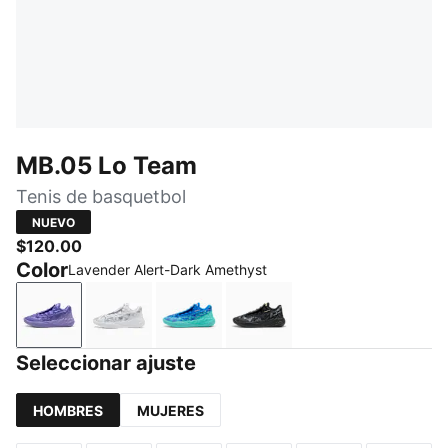
MB.05 Lo Team
Tenis de basquetbol
NUEVO
$120.00
Color
Lavender Alert-Dark Amethyst
Lavender Alert-Dark Amethyst
PUMA White-Gray Echo
Ultra Blue-Intense Mint
PUMA Black-Moody Gra
Seleccionar ajuste
HOMBRES
MUJERES