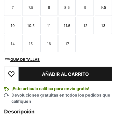
7
7.5
8
8.5
9
9.5
Talla
Talla
Talla
Talla
Talla
Talla
10
10.5
11
11.5
12
13
Talla
Talla
Talla
Talla
Talla
Talla
14
15
16
17
Talla
Talla
Talla
Talla
GUIA DE TALLAS
AÑADIR AL CARRITO
Añadir a la lista de deseos
¡Este articulo califica para envio gratis!
Devoluciones gratuitas en todos los pedidos que
califiquen
Descripción