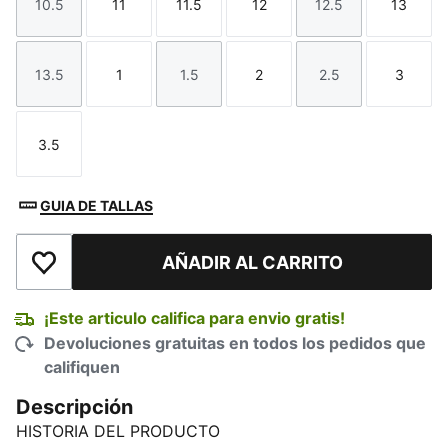
10.5
11
11.5
12
12.5
13
Talla
Talla
Talla
Talla
Talla
Talla
13.5
1
1.5
2
2.5
3
Talla
Talla
Talla
Talla
Talla
Talla
3.5
Talla
GUIA DE TALLAS
AÑADIR AL CARRITO
Añadir a la lista de deseos
¡Este articulo califica para envio gratis!
Devoluciones gratuitas en todos los pedidos que
califiquen
Descripción
HISTORIA DEL PRODUCTO