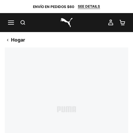
SEE DETAILS
ENVÍO EN PEDIDOS $60
BUSCAR
MI CUE
CA
PUMA.com
Hogar