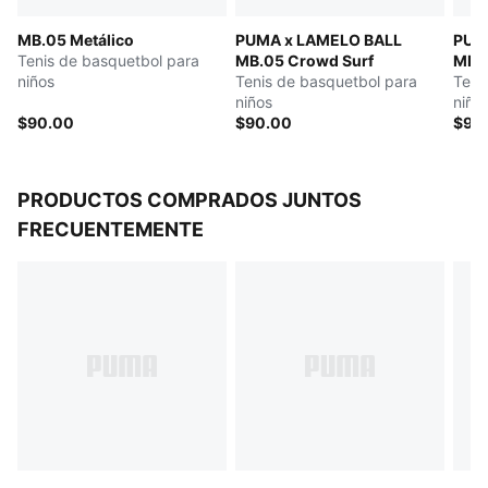
MB.05 Metálico
PUMA x LAMELO BALL
PUM
Tenis de basquetbol para
MB.05 Crowd Surf
MB.0
niños
Tenis de basquetbol para
Teni
niños
niño
$90.00
$90.00
$90
PRODUCTOS COMPRADOS JUNTOS
FRECUENTEMENTE