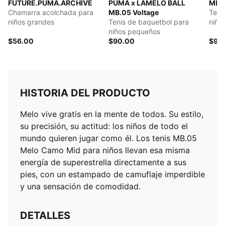
FUTURE.PUMA.ARCHIVE
PUMA x LAMELO BALL
MB.0
Chamarra acolchada para
MB.05 Voltage
Teni
niños grandes
Tenis de baquetbol para
niño
niños pequeños
$56.00
$90.00
$90
HISTORIA DEL PRODUCTO
Melo vive gratis en la mente de todos. Su estilo,
su precisión, su actitud: los niños de todo el
mundo quieren jugar como él. Los tenis MB.05
Melo Camo Mid para niños llevan esa misma
energía de superestrella directamente a sus
pies, con un estampado de camuflaje imperdible
y una sensación de comodidad.
DETALLES