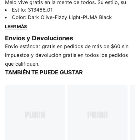
Melo vive gratis en la mente de todos. Su estilo, su
precisión, su actitud: los niños de todo el mundo
Estilo
:
313466_01
quieren jugar como él. Los tenis MB.05 Melo Camo
Color
:
Dark Olive-Fizzy Light-PUMA Black
Mid para niños llevan esa misma energía de
LEER MÁS
superestrella directamente a sus pies, con un
Envios y Devoluciones
estampado de camuflaje imperdible y una sensación
Envío estándar gratis en pedidos de más de $60 sin
de comodidad.
DETALLES
impuestos y devolución gratis en todos los pedidos
Ancho: regular
que califiquen.
Tipo de puntera: redondeada
TAMBIÉN TE PUEDE GUSTAR
Cierre: cordones
Tipo de talón: plano
Patrón de tracción de alta resistencia al desgaste
Correas moldeadas en el antepié para mayor sujeción
PUMA Niños: Recomendado para niños pequeños de 4
a 8 años