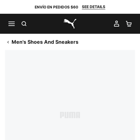
SEE DETAILS
ENVÍO EN PEDIDOS $60
BUSCAR
MI CUE
CA
PUMA.com
Men's Shoes And Sneakers