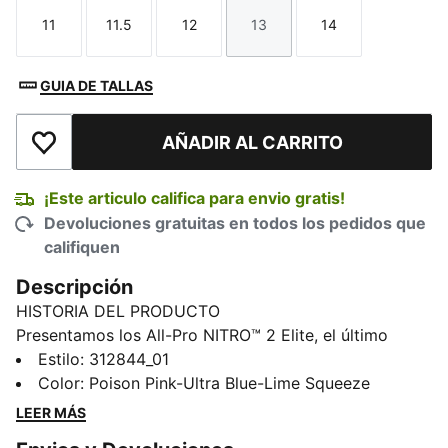
11
11.5
12
13
14
Talla
Talla
Talla
Talla
Talla
GUIA DE TALLAS
AÑADIR AL CARRITO
Añadir a la lista de deseos
¡Este articulo califica para envio gratis!
Devoluciones gratuitas en todos los pedidos que
califiquen
Descripción
HISTORIA DEL PRODUCTO
Presentamos los All-Pro NITRO™ 2 Elite, el último
diseño de élite de la línea All-Pro NITRO™. Por primera
Estilo
:
312844_01
vez, este modelo cuenta con una entresuela interna
Color
:
Poison Pink-Ultra Blue-Lime Squeeze
NITRO™ Elite para ofrecer una capacidad de respuesta
LEER MÁS
espectacular y soporte para un juego rápido y