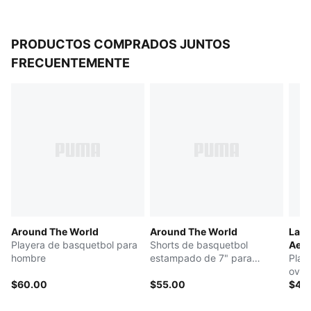
PRODUCTOS COMPRADOS JUNTOS
FRECUENTEMENTE
Around The World
Around The World
LaF
Playera de basquetbol para
Shorts de basquetbol
Aer
hombre
estampado de 7" para
Play
hombre
over
$60.00
$55.00
$45