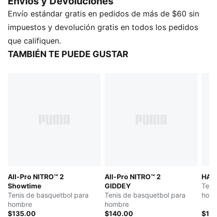
Envios y Devoluciones
multidireccional. El empeine de malla de alta
Envío estándar gratis en pedidos de más de $60 sin
tecnología garantiza ligereza y estabilidad. Esta
combinación de colores especial rinde homenaje a la
impuestos y devolución gratis en todos los pedidos
emoción de competir en el escenario mundial.
que califiquen.
CARACTERÍSTICAS Y BENEFICIOS
TAMBIÉN TE PUEDE GUSTAR
El empeine de los tenis está fabricado con al menos
un 20 % de materiales reciclados.
DETALLE
Ancho: regular
Tipo de puntera: redondeada
Cierre: cordones
PWRTAPE ayuda a estabilizar el pie dentro del
calzado sin restringir la libertad de movimiento
Entresuela NITROFOAM™ Elite para una amortiguación
reactiva
All-Pro NITRO™ 2
All-Pro NITRO™ 2
HALI
Suela con patrón de alta resistencia a la abrasión para
Showtime
GIDDEY
Teni
una mayor tracción
Tenis de basquetbol para
Tenis de basquetbol para
hom
hombre
hombre
$135.00
$140.00
$13