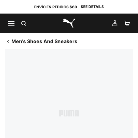
SEE DETAILS
ENVÍO EN PEDIDOS $60
BUSCAR
MI CUE
CA
PUMA.com
Men's Shoes And Sneakers