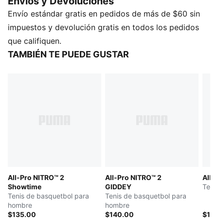
Envios y Devoluciones
multidireccional. El empeine de malla de alta
Envío estándar gratis en pedidos de más de $60 sin
tecnología garantiza ligereza y estabilidad. Esta
combinación de colores especial rinde homenaje a la
impuestos y devolución gratis en todos los pedidos
emoción de competir en el escenario mundial.
que califiquen.
CARACTERÍSTICAS Y BENEFICIOS
TAMBIÉN TE PUEDE GUSTAR
El empeine de los tenis está fabricado con al menos
un 20 % de materiales reciclados.
DETALLE
Ancho: regular
Tipo de puntera: redondeada
Cierre: cordones
PWRTAPE ayuda a estabilizar el pie dentro del
calzado sin restringir la libertad de movimiento
Entresuela NITROFOAM™ Elite para una amortiguación
reactiva
All-Pro NITRO™ 2
All-Pro NITRO™ 2
All-
Suela con patrón de alta resistencia a la abrasión para
Showtime
GIDDEY
Teni
una mayor tracción
Tenis de basquetbol para
Tenis de basquetbol para
hombre
hombre
$135.00
$140.00
$13