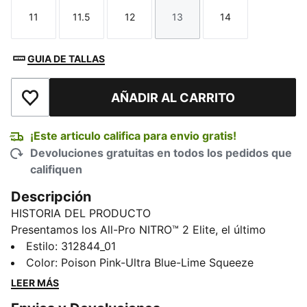
11
11.5
12
13
14
Talla
Talla
Talla
Talla
Talla
GUIA DE TALLAS
AÑADIR AL CARRITO
Añadir a la lista de deseos
¡Este articulo califica para envio gratis!
Devoluciones gratuitas en todos los pedidos que
califiquen
Descripción
HISTORIA DEL PRODUCTO
Presentamos los All-Pro NITRO™ 2 Elite, el último
diseño de élite de la línea All-Pro NITRO™. Por primera
Estilo
:
312844_01
vez, este modelo cuenta con una entresuela interna
Color
:
Poison Pink-Ultra Blue-Lime Squeeze
NITRO™ Elite para ofrecer una capacidad de respuesta
LEER MÁS
espectacular y soporte para un juego rápido y