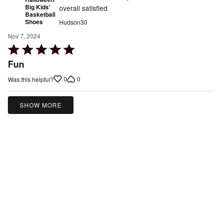
Big Kids'
overall satisfied
Basketball
Shoes
Hudson30
Nov 7, 2024
Rated
5
Fun
out
0
0
Was this helpful?
of
5
SHOW MORE