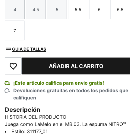
4
4.5
5
5.5
6
6.5
Talla
Talla
Talla
Talla
Talla
Talla
7
Talla
GUIA DE TALLAS
AÑADIR AL CARRITO
Añadir a la lista de deseos
¡Este articulo califica para envio gratis!
Devoluciones gratuitas en todos los pedidos que
califiquen
Descripción
HISTORIA DEL PRODUCTO
Juega como LaMelo en el MB.03. La espuma NITRO™
te eleva por las nubes, mientras que la tracción te
Estilo
:
311177_01