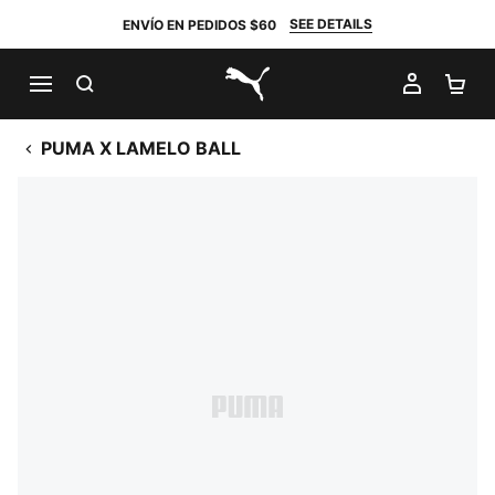
SEE DETAILS
ENVÍO EN PEDIDOS $60
BUSCAR
MI CUE
CA
PUMA.com
PUMA X LAMELO BALL