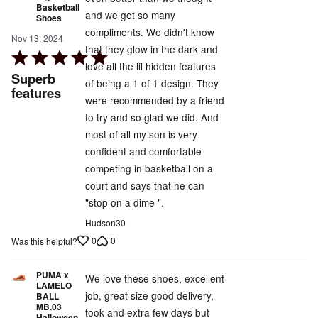
Basketball
and we get so many
Shoes
compliments. We didn't know
Nov 13, 2024
that they glow in the dark and
Rated
love all the lil hidden features
5
Superb
of being a 1 of 1 design. They
out
features
were recommended by a friend
of
to try and so glad we did. And
5
most of all my son is very
confident and comfortable
competing in basketball on a
court and says that he can
"stop on a dime ".
Hudson30
0
0
Was this helpful?
PUMA x
We love these shoes, excellent
LAMELO
job, great size good delivery,
BALL
MB.03
took and extra few days but
Halloween