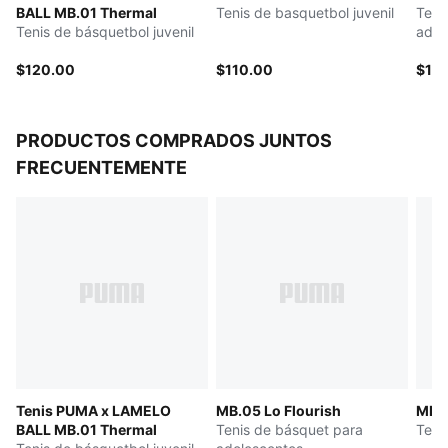
BALL MB.01 Thermal
Tenis de basquetbol juvenil
Teni
PUMA Youth: recomendado para niños mayores de
Tenis de básquetbol juvenil
adol
entre 8 y 16 años
$120.00
$110.00
$10
PRODUCTOS COMPRADOS JUNTOS
FRECUENTEMENTE
Tenis PUMA x LAMELO
MB.05 Lo Flourish
MB.0
BALL MB.01 Thermal
Tenis de básquet para
Teni