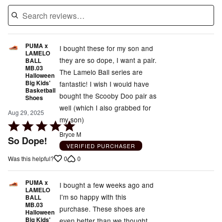
PUMA x
I bought these for my son and
LAMELO
they are so dope, I want a pair.
BALL
MB.03
The Lamelo Ball series are
Halloween
Big Kids'
fantastic! I wish I would have
Basketball
bought the Scooby Doo pair as
Shoes
well (which I also grabbed for
Aug 29, 2025
my son)
Rated
Bryce M
5
So Dope!
VERIFIED PURCHASER
out
0
0
Was this helpful?
of
5
PUMA x
I bought a few weeks ago and
LAMELO
I'm so happy with this
BALL
MB.03
purchase. These shoes are
Halloween
Big Kids'
even better than we thought