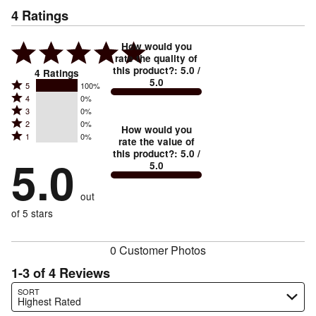
4
Ratings
How would you
rate the quality of
this product?
:
5.0
/
4
Ratings
5.0
Rated
5
100%
Rated
4
0%
5
Rated
3
0%
4
stars
Rated
2
0%
3
stars
How would you
by
Rated
1
0%
2
stars
rate the value of
by
100%
1
this product?
:
5.0
/
stars
by
5.0
0%
of
5.0
stars
by
0%
of
reviewers
by
0%
of
reviewers
out
0%
of
reviewers
of
of 5 stars
reviewers
reviewers
0 Customer Photos
1-3 of 4 Reviews
Search reviews…
SORT
Highest Rated