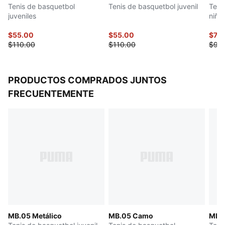
Tenis de basquetbol
Tenis de basquetbol juvenil
Teni
juveniles
niño
$55.00
$55.00
$74.
$110.00
$110.00
$90
PRODUCTOS COMPRADOS JUNTOS
FRECUENTEMENTE
MB.05 Metálico
MB.05 Camo
MB.0