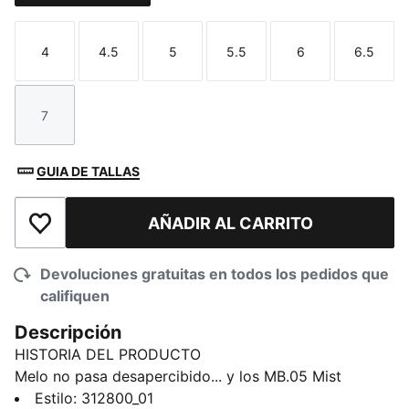
4
4.5
5
5.5
6
6.5
Talla
Talla
Talla
Talla
Talla
Talla
7
Talla
GUIA DE TALLAS
AÑADIR AL CARRITO
Añadir a la lista de deseos
Devoluciones gratuitas en todos los pedidos que
califiquen
Descripción
HISTORIA DEL PRODUCTO
Melo no pasa desapercibido... y los MB.05 Mist
tampoco. Estos tenis en blanco total capturan la
Estilo
:
312800_01