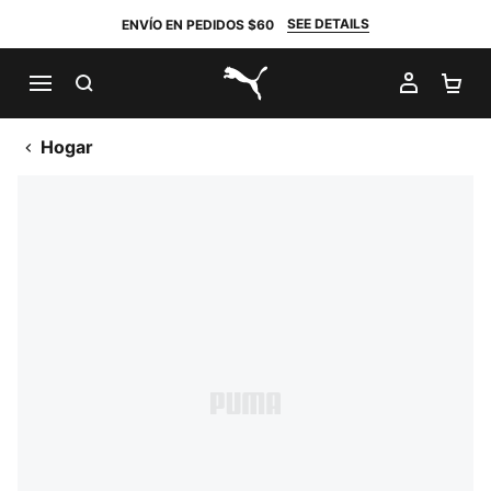
SEE DETAILS
ENVÍO EN PEDIDOS $60
BUSCAR
MI CUE
CA
PUMA.com
Hogar