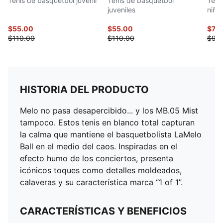
Tenis de basquetbol juvenil
Tenis de basquetbol
Teni
juveniles
niño
$55.00
$55.00
$74.
$110.00
$110.00
$90
HISTORIA DEL PRODUCTO
Melo no pasa desapercibido... y los MB.05 Mist
tampoco. Estos tenis en blanco total capturan
la calma que mantiene el basquetbolista LaMelo
Ball en el medio del caos. Inspiradas en el
efecto humo de los conciertos, presenta
icónicos toques como detalles moldeados,
calaveras y su característica marca “1 of 1”.
CARACTERÍSTICAS Y BENEFICIOS