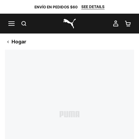
SEE DETAILS
ENVÍO EN PEDIDOS $60
BUSCAR
MI CUE
CA
PUMA.com
Hogar