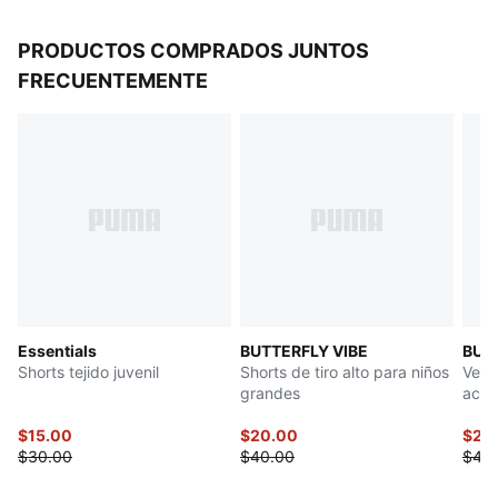
PRODUCTOS COMPRADOS JUNTOS
FRECUENTEMENTE
Essentials
BUTTERFLY VIBE
BUT
Shorts tejido juvenil
Shorts de tiro alto para niños
Vest
grandes
acan
gran
$15.00
$20.00
$20
$30.00
$40.00
$40