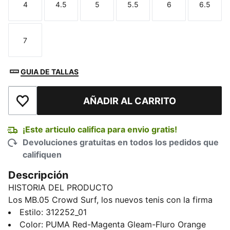
4
4.5
5
5.5
6
6.5
Talla
Talla
Talla
Talla
Talla
Talla
7
Talla
GUIA DE TALLAS
AÑADIR AL CARRITO
Añadir a la lista de deseos
¡Este articulo califica para envio gratis!
Devoluciones gratuitas en todos los pedidos que
califiquen
Descripción
HISTORIA DEL PRODUCTO
Los MB.05 Crowd Surf, los nuevos tenis con la firma
de LaMelo Ball, son un fiel reflejo del estatus de
Estilo
:
312252_01
superestrella del basquetbolista y de los fans que lo
Color
:
PUMA Red-Magenta Gleam-Fluro Orange