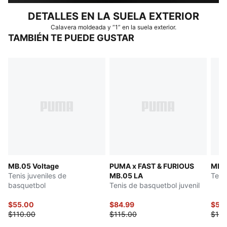
DETALLES EN LA SUELA EXTERIOR
Calavera moldeada y “1” en la suela exterior.
TAMBIÉN TE PUEDE GUSTAR
MB.05 Voltage
PUMA x FAST & FURIOUS
MB.0
Tenis juveniles de
MB.05 LA
Teni
basquetbol
Tenis de basquetbol juvenil
$55.00
$84.99
$55
$110.00
$115.00
$110