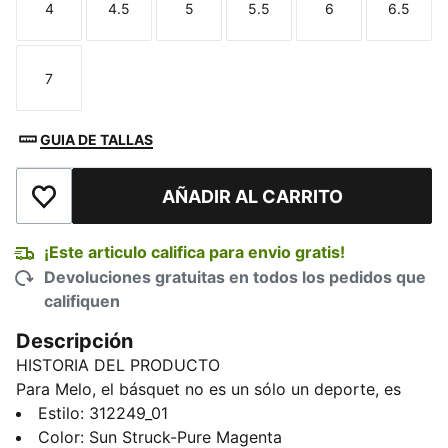
4
4.5
5
5.5
6
6.5
Talla
Talla
Talla
Talla
Talla
Talla
7
Talla
GUIA DE TALLAS
AÑADIR AL CARRITO
Añadir a la lista de deseos
¡Este articulo califica para envio gratis!
Devoluciones gratuitas en todos los pedidos que
califiquen
Descripción
HISTORIA DEL PRODUCTO
Para Melo, el básquet no es un sólo un deporte, es
una pasión. Es un jugador nato y su mundo es la
Estilo
:
312249_01
cancha. Es puro instinto y estilo personal. Tú también
Color
:
Sun Struck-Pure Magenta