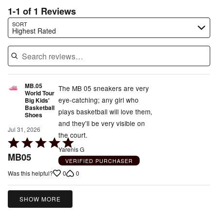
1-1 of 1 Reviews
Search reviews…
SORT
Highest Rated
MB.05
The MB 05 sneakers are very
World Tour
eye-catching; any girl who
Big Kids'
Basketball
plays basketball will love them,
Shoes
and they'll be very visible on
Jul 31, 2026
the court.
Rated
Yarenis G
5
MB05
VERIFIED PURCHASER
out
0
0
Was this helpful?
of
5
SHOW MORE