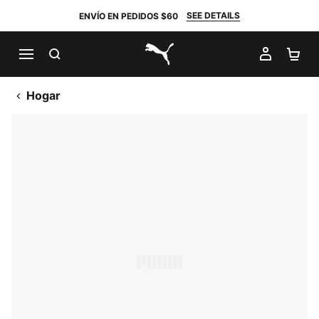
SEE DETAILS
ENVÍO EN PEDIDOS $60
BUSCAR
MI CUE
CA
PUMA.com
Hogar