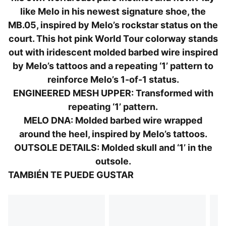
patrón estampado del "1" característico de Melo
like Melo in his newest signature shoe, the
Detalles moldeados con forma de alambre de púa,
MB.05, inspired by Melo’s rockstar status on the
inspirados en los tatuajes de LaMelo
court. This hot pink World Tour colorway stands
Suela de goma con patrón de tracción resistente a la
out with iridescent molded barbed wire inspired
alta abrasión y diseño que incluye el “1” y una calavera
by Melo’s tattoos and a repeating ‘1’ pattern to
Calce regular
reinforce Melo’s 1-of-1 status.
Empeine redondeado
ENGINEERED MESH UPPER: Transformed with
Con cordones
repeating ‘1’ pattern.
Nivel máximo de amortiguación
Talón plano
MELO DNA: Molded barbed wire wrapped
PUMA adolescentes: Producto recomendado para
around the heel, inspired by Melo’s tattoos.
niños y adolescentes de 8 a 16 años
OUTSOLE DETAILS: Molded skull and ‘1’ in the
outsole.
TAMBIÉN TE PUEDE GUSTAR