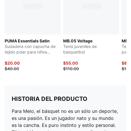
PUMA Essentials Satin
MB.05 Voltage
MB.0
Sudadera con capucha de
Tenis juveniles de
Teni
tejido polar para niños
basquetbol
juven
grandes
$20.00
$55.00
$82
$40.00
$110.00
$110
HISTORIA DEL PRODUCTO
Para Melo, el básquet no es un sólo un deporte,
es una pasión. Es un jugador nato y su mundo
es la cancha. Es puro instinto y estilo personal.