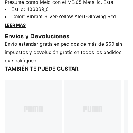
Presume como Melo con el MB.05 Metallic. Esta
versión lleva una energía audaz a la cancha, igual que
Estilo
:
406069_01
Melo. Con un acabado integral en cromo, detalles
Color
:
Vibrant Silver-Yellow Alert-Glowing Red
iridiscentes y los toques característicos de Melo, esta
LEER MÁS
combinación de colores está pensada para quienes
Envios y Devoluciones
aceptan su energía única: ruidosa, orgullosa y sin
Envío estándar gratis en pedidos de más de $60 sin
complejos.
CARACTERÍSTICAS Y BENEFICIOS
impuestos y devolución gratis en todos los pedidos
EMPEINE DE MALLA DE ALTA TECNOLOGÍA:
que califiquen.
Transformado con aplicaciones metálicas e
TAMBIÉN TE PUEDE GUSTAR
iridiscentes sin costura
ADN MELO: Correas laterales moldeadas que
envuelven el talón.
DETALLES DE LA SUELA: Calavera moldeada y '1' en
la suela
DETALLES
Ancho: regular
Tipo de punta: redondeada
Cierre: correa