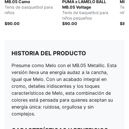
MB.05 Camo
PUMA x LAMELO BALL
MB.
Tenis de basquetbol para
MB.05 Voltage
Teni
niños
Tenis de baquetbol para
niño
niños pequeños
$90.00
$90.00
$85
HISTORIA DEL PRODUCTO
Presume como Melo con el MB.05 Metallic. Esta
versión lleva una energía audaz a la cancha,
igual que Melo. Con un acabado integral en
cromo, detalles iridiscentes y los toques
característicos de Melo, esta combinación de
colores está pensada para quienes aceptan su
energía única: ruidosa, orgullosa y sin
complejos.