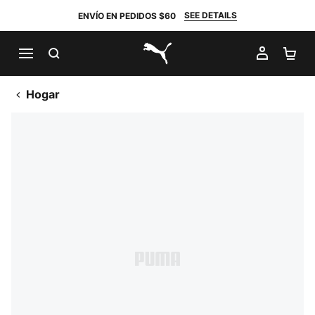
SEE DETAILS
ENVÍO EN PEDIDOS $60
BUSCAR
MI CUE
CA
PUMA.com
Hogar