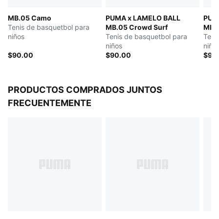
Tipo de talón: plano
MB.05 Camo
PUMA x LAMELO BALL
PUM
Detalles de la marca LaMelo
Tenis de basquetbol para
MB.05 Crowd Surf
MB.0
PUMA Kids: Recomendado para niños pequeños de 4
niños
Tenis de basquetbol para
Teni
a 8 años
niños
niño
$90.00
$90.00
$90
PRODUCTOS COMPRADOS JUNTOS
FRECUENTEMENTE