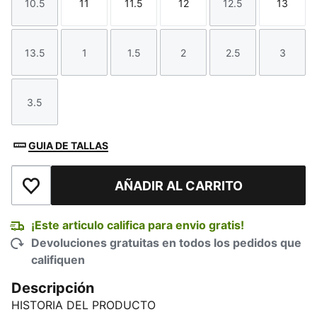
10.5
11
11.5
12
12.5
13
Talla
Talla
Talla
Talla
Talla
Talla
13.5
1
1.5
2
2.5
3
Talla
Talla
Talla
Talla
Talla
Talla
3.5
Talla
GUIA DE TALLAS
AÑADIR AL CARRITO
Añadir a la lista de deseos
¡Este articulo califica para envio gratis!
Devoluciones gratuitas en todos los pedidos que
califiquen
Descripción
HISTORIA DEL PRODUCTO