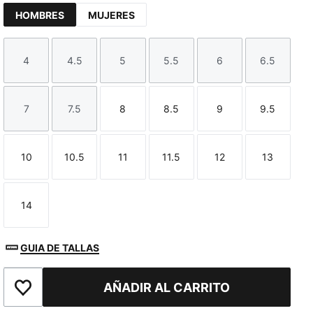
HOMBRES
MUJERES
4
4.5
5
5.5
6
6.5
Talla
Talla
Talla
Talla
Talla
Talla
7
7.5
8
8.5
9
9.5
TED
Talla
Talla
Talla
Talla
Talla
Talla
10
10.5
11
11.5
12
13
Talla
Talla
Talla
Talla
Talla
Talla
14
Talla
GUIA DE TALLAS
AÑADIR AL CARRITO
Añadir a la lista de deseos