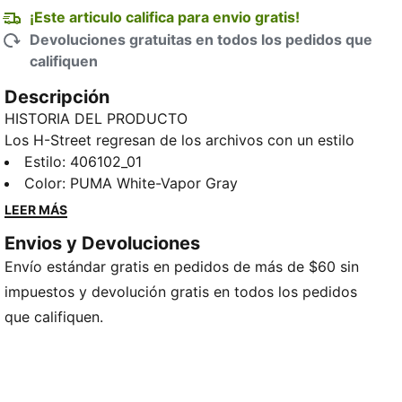
¡Este articulo califica para envio gratis!
Devoluciones gratuitas en todos los pedidos que
califiquen
Descripción
HISTORIA DEL PRODUCTO
Los H-Street regresan de los archivos con un estilo
basado en la velocidad y pensado para las calles.
Estilo
:
406102_01
Inspirados en los icónicos tenis de running con clavos
Color
:
PUMA White-Vapor Gray
de PUMA de los 2000, los H-Street llevan la tradición
LEER MÁS
del sprint a una nueva era con un empeine de malla
Envios y Devoluciones
liviana, un perfil bajo y nuevos colores atrevidos. Es
Envío estándar gratis en pedidos de más de $60 sin
un ícono del atletismo reimaginado para las calles
modernas.
impuestos y devolución gratis en todos los pedidos
DETALLES
que califiquen.
Ancho: regular
Tipo de puntera: redondeada
Cierre: cordones
Tipo de talón: plano