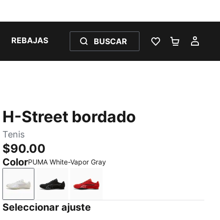
REBAJAS
BUSCAR
LISTA DE DESE
CARRITO 
MI C
H-Street bordado
Tenis
$90.00
Color
PUMA White-Vapor Gray
PUMA White-Vapor Gray
PUMA Black-Strong Gray
Candy Apple-Red Glamour
Seleccionar ajuste