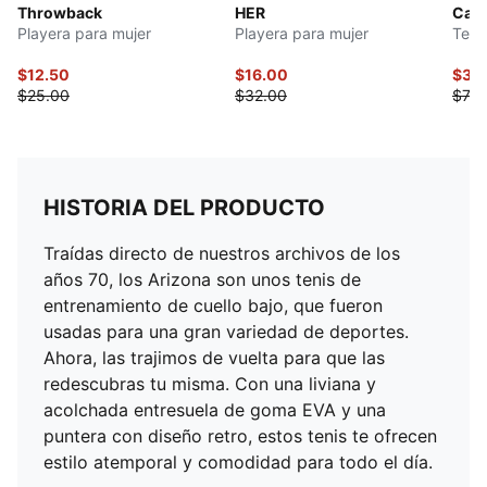
Throwback
HER
Catc
Playera para mujer
Playera para mujer
Teni
$12.50
$16.00
$36
$25.00
$32.00
$73.
HISTORIA DEL PRODUCTO
Traídas directo de nuestros archivos de los
años 70, los Arizona son unos tenis de
entrenamiento de cuello bajo, que fueron
usadas para una gran variedad de deportes.
Ahora, las trajimos de vuelta para que las
redescubras tu misma. Con una liviana y
acolchada entresuela de goma EVA y una
puntera con diseño retro, estos tenis te ofrecen
estilo atemporal y comodidad para todo el día.