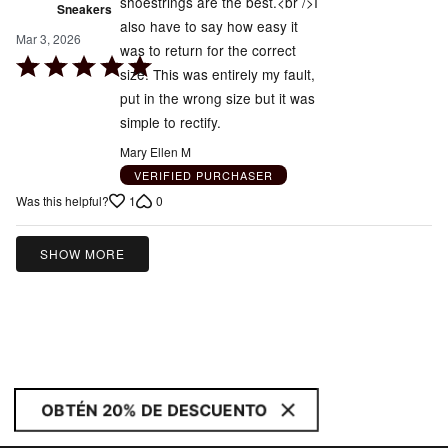
shoestrings are the best.<br />I
Sneakers
also have to say how easy it
Mar 3, 2026
was to return for the correct
Rated
size. This was entirely my fault,
5
put in the wrong size but it was
out
simple to rectify.
of
Mary Ellen M
5
VERIFIED PURCHASER
1
0
Was this helpful?
SHOW MORE
OBTÉN 20% DE DESCUENTO