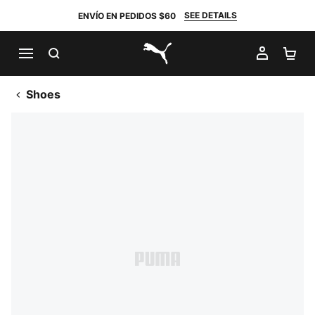
SEE DETAILS
ENVÍO EN PEDIDOS $60
BUSCAR
MI CUE
CA
PUMA.com
Shoes