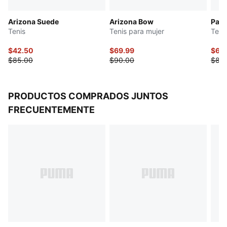
Arizona Suede
Arizona Bow
Pale
Tenis
Tenis para mujer
Teni
$42.50
$69.99
$64
$85.00
$90.00
$85
PRODUCTOS COMPRADOS JUNTOS
FRECUENTEMENTE