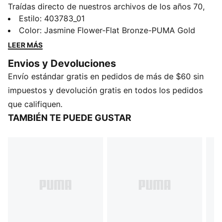
Traídas directo de nuestros archivos de los años 70,
los Arizona son unos tenis de entrenamiento de cuello
Estilo
:
403783_01
bajo, que fueron usadas para una gran variedad de
Color
:
Jasmine Flower-Flat Bronze-PUMA Gold
deportes. Ahora, las trajimos de vuelta para que las
LEER MÁS
redescubras tu misma. Con una liviana y acolchada
Envios y Devoluciones
entresuela de goma EVA y una puntera con diseño
Envío estándar gratis en pedidos de más de $60 sin
retro, estos tenis te ofrecen estilo atemporal y
comodidad para todo el día.
impuestos y devolución gratis en todos los pedidos
DETALLES
que califiquen.
Calce regular
TAMBIÉN TE PUEDE GUSTAR
Empeine redondeado
Con cordones
Incluye un segundo par de cordones gruesos
Cubierta de gamuza
Talón plano
Suela de goma