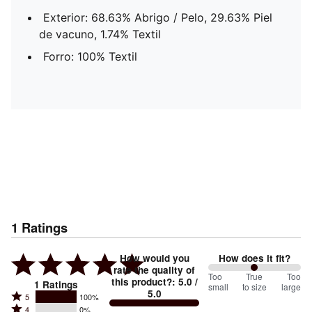
Exterior: 68.63% Abrigo / Pelo, 29.63% Piel
de vacuno, 1.74% Textil
Forro: 100% Textil
1
Ratings
How would you
How does it fit?
rate the quality of
100
Too
%
True
Too
this product?
:
5.0
/
1
Ratings
small
to size
large
5.0
between
Rated
5
100%
Rated
Too
4
0%