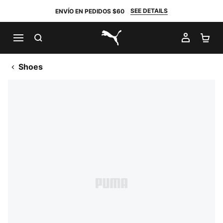
SEE DETAILS
ENVÍO EN PEDIDOS $60
BUSCAR
MI CUE
CA
PUMA.com
Shoes