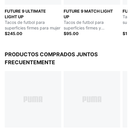
medidas como el volumen y la altura del empeine
FUTURE 9 ULTIMATE
FUTURE 9 MATCH LIGHT
FUT
diseñadas para el pie femenino
LIGHT UP
UP
Taco
La forma de los tacos y su colocación permite un
Tacos de futbol para
Tacos de futbol para
super
movimiento de 360 grados para cambios rápidos de
superficies firmes para mujer
superficies firmes y
artif
dirección
$245.00
artificiales para mujer
$95.00
$14
PRODUCTOS COMPRADOS JUNTOS
FRECUENTEMENTE