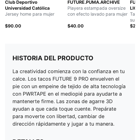
Club Deportivo
FUTURE.PUMA.ARCHIVE
FUT
Universidad Católica
Playera estampada oversize
LIGH
Jersey home para mujer
con efecto lavado para mujer
Taco
supe
$90.00
$40.00
$24
HISTORIA DEL PRODUCTO
La creatividad comienza con la confianza en tu
calce. Los tacos FUTURE 9 PRO envuelven el
pie con un empeine de tejido de alta tecnología
con PWRTAPE en el mediopié para ayudarte a
mantenerte firme. Las zonas de agarre 3D
ayudan a que cada toque cuente. Prepárate
para moverte con libertad, cambiar de
dirección rápidamente y jugar a tu manera.