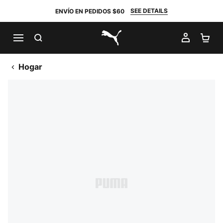
SEE DETAILS
ENVÍO EN PEDIDOS $60
BUSCAR
MI CUE
CA
PUMA.com
Hogar