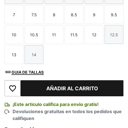
7
7.5
8
8.5
9
9.5
Talla
Talla
Talla
Talla
Talla
Talla
10
10.5
11
11.5
12
12.5
Talla
Talla
Talla
Talla
Talla
Talla
13
14
Talla
Talla
GUIA DE TALLAS
AÑADIR AL CARRITO
Añadir a la lista de deseos
¡Este articulo califica para envio gratis!
Devoluciones gratuitas en todos los pedidos que
califiquen