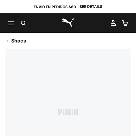
SEE DETAILS
ENVÍO EN PEDIDOS $60
BUSCAR
MI CUE
CA
PUMA.com
Shoes