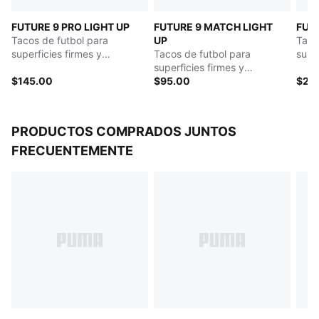
delgado diseñado para mejorar el control del balón sin
FUTURE 9 PRO LIGHT UP
FUTURE 9 MATCH LIGHT
FUT
importar las condiciones de la cancha
Tacos de futbol para
UP
Taco
Suela exterior FLEXGILITY diseñada para un
superficies firmes y
Tacos de futbol para
supe
movimiento ágil de 360 grados
artificiales para mujer
superficies firmes y
Diseñados para mujeres, con medidas como el
$145.00
artificiales para mujer
$95.00
$24
volumen y la altura del empeine adaptadas al pie
femenino
PRODUCTOS COMPRADOS JUNTOS
FRECUENTEMENTE