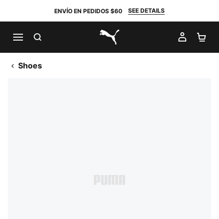
SEE DETAILS
ENVÍO EN PEDIDOS $60
BUSCAR
MI CUE
CA
PUMA.com
Shoes