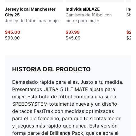
Jersey local Manchester
IndividualBLAZE
Indi
City 25
Camiseta de fútbol con
Shor
Jersey de fútbol para mujer
cierre para mujer
$45.00
$37.99
$23
$90.00
$45.00
$28.
HISTORIA DEL PRODUCTO
Demasiado rápida para ellas. Justo a tu medida.
Presentamos ULTRA 5 ULTIMATE ajuste para
mujer. Esta bota de fútbol combina una suela
SPEEDSYSTEM totalmente nueva y un diseño
de tacos FastTrax con medidas optimizadas
para el pie femenino, para que te sientas mejor
y juegues más rápido que nunca. Esta versión
forma parte del Brilliance Pack, que celebra el