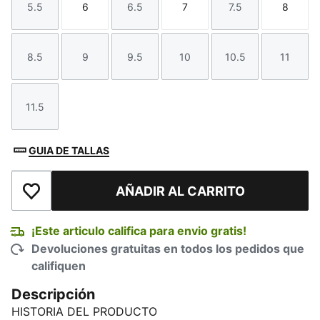
5.5
6
6.5
7
7.5
8
Talla
Talla
Talla
Talla
Talla
Talla
8.5
9
9.5
10
10.5
11
Talla
Talla
Talla
Talla
Talla
Talla
11.5
Talla
GUIA DE TALLAS
AÑADIR AL CARRITO
Añadir a la lista de deseos
¡Este articulo califica para envio gratis!
Devoluciones gratuitas en todos los pedidos que
califiquen
Descripción
HISTORIA DEL PRODUCTO