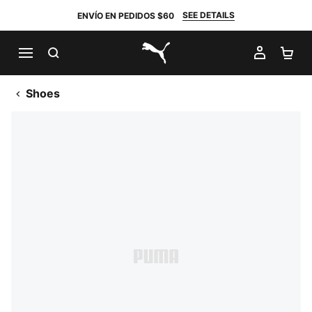
SEE DETAILS
ENVÍO EN PEDIDOS $60
BUSCAR
MI CUE
CA
PUMA.com
Shoes