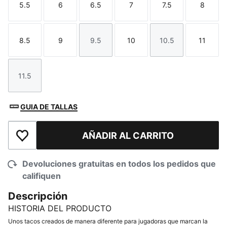
5.5
6
6.5
7
7.5
8
Talla
Talla
Talla
Talla
Talla
Talla
8.5
9
9.5
10
10.5
11
Talla
Talla
Talla
Talla
Talla
Talla
11.5
Talla
GUIA DE TALLAS
AÑADIR AL CARRITO
Añadir a la lista de deseos
Devoluciones gratuitas en todos los pedidos que
califiquen
Descripción
HISTORIA DEL PRODUCTO
Unos tacos creados de manera diferente para jugadoras que marcan la