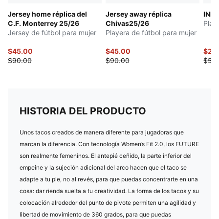
Jersey home réplica del
Jersey away réplica
INDI
C.F. Monterrey 25/26
Chivas25/26
Play
Jersey de fútbol para mujer
Playera de fútbol para mujer
$45.00
$45.00
$27.
$90.00
$90.00
$55
HISTORIA DEL PRODUCTO
Unos tacos creados de manera diferente para jugadoras que
marcan la diferencia. Con tecnología Women’s Fit 2.0, los FUTURE
son realmente femeninos. El antepié ceñido, la parte inferior del
empeine y la sujeción adicional del arco hacen que el taco se
adapte a tu pie, no al revés, para que puedas concentrarte en una
cosa: dar rienda suelta a tu creatividad. La forma de los tacos y su
colocación alrededor del punto de pivote permiten una agilidad y
libertad de movimiento de 360 grados, para que puedas