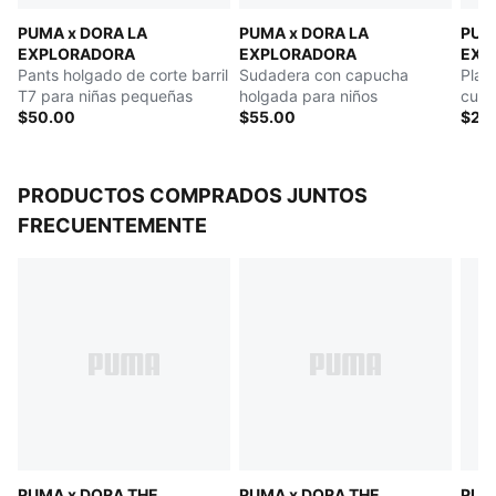
PUMA x DORA LA
PUMA x DORA LA
PUM
EXPLORADORA
EXPLORADORA
EXP
Pants holgado de corte barril
Sudadera con capucha
Play
T7 para niñas pequeñas
holgada para niños
cuell
$50.00
$55.00
peq
$25
PRODUCTOS COMPRADOS JUNTOS
FRECUENTEMENTE
PUMA x DORA THE
PUMA x DORA THE
PUM