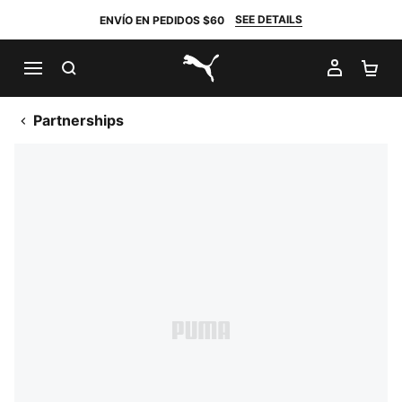
SEE DETAILS
ENVÍO EN PEDIDOS $60
BUSCAR
MI CUE
CA
PUMA.com
Partnerships