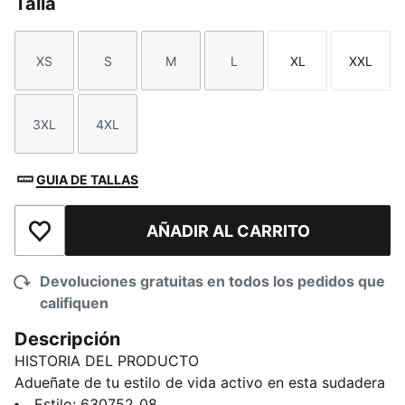
Talla
XS
S
M
L
XL
XXL
Talla
Talla
Talla
Talla
Talla
Talla
3XL
4XL
Talla
Talla
GUIA DE TALLAS
AÑADIR AL CARRITO
Añadir a la lista de deseos
Devoluciones gratuitas en todos los pedidos que
califiquen
Descripción
HISTORIA DEL PRODUCTO
Adueñate de tu estilo de vida activo en esta sudadera
holgado de básquet. Con la marca LaMelo Ball y un
Estilo
:
630752_08