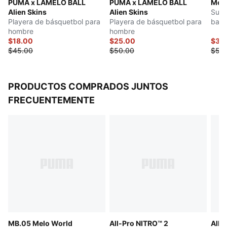
PUMA x LAMELO BALL
PUMA x LAMELO BALL
Melo
Alien Skins
Alien Skins
Suda
Playera de básquetbol para
Playera de básquetbol para
basq
hombre
hombre
$18.00
$25.00
$39
$45.00
$50.00
$50
PRODUCTOS COMPRADOS JUNTOS
FRECUENTEMENTE
MB.05 Melo World
All-Pro NITRO™ 2
All-