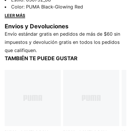
práctico bolsillo, es perfecto para todas tus
Color
:
PUMA Black-Glowing Red
aventuras. La capucha con cordones asegura
LEER MÁS
comodidad personalizada, por lo que es tu nueva
Envios y Devoluciones
prenda favorita para estilo sin esfuerzo.
Envío estándar gratis en pedidos de más de $60 sin
CARACTERÍSTICAS Y BENEFICIOS
Producto fabricado con al menos un 50% de
impuestos y devolución gratis en todos los pedidos
materiales reciclados
que califiquen.
DETALLES
TAMBIÉN TE PUEDE GUSTAR
Corte holgado
Manga larga
Largo: Regular
Bolsillo frontal
Detalles de la marca LaMelo Ball
Detalles de la marca PUMA