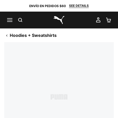
SEE DETAILS
ENVÍO EN PEDIDOS $60
BUSCAR
MI CUE
CA
PUMA.com
Hoodies + Sweatshirts