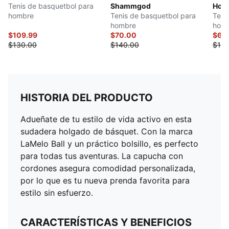
Tenis de basquetbol para
Shammgod
Hoop
hombre
Tenis de basquetbol para
Teni
hombre
hom
$109.99
$70.00
$65
$130.00
$140.00
$130
HISTORIA DEL PRODUCTO
Adueñate de tu estilo de vida activo en esta
sudadera holgado de básquet. Con la marca
LaMelo Ball y un práctico bolsillo, es perfecto
para todas tus aventuras. La capucha con
cordones asegura comodidad personalizada,
por lo que es tu nueva prenda favorita para
estilo sin esfuerzo.
CARACTERÍSTICAS Y BENEFICIOS