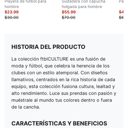
Playera de futbol para
Sudadera con capucha
Pant
hombre
holgada para hombre
$23.99
$55.99
$47.
$30.00
$70.00
$60
HISTORIA DEL PRODUCTO
La colección ftblCULTURE es una fusión de
moda y fútbol, que celebra la herencia de los
clubes con un estilo atemporal. Con diseños
llamativos, centrados en la rica historia de cada
equipo, esta colección fusiona cultura, lealtad y
alto rendimiento. Luce sus prendas con pasión y
muéstrale al mundo tus colores dentro o fuera
de la cancha.
CARACTERÍSTICAS Y BENEFICIOS