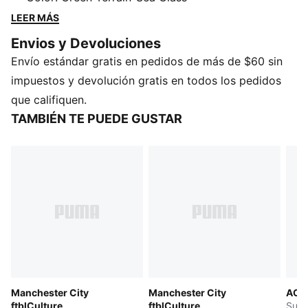
la rica historia de cada equipo, esta colección fusiona
LEER MÁS
cultura, lealtad y alto rendimiento. Luce sus prendas
Envios y Devoluciones
con pasión y muéstrale al mundo tus colores dentro o
Envío estándar gratis en pedidos de más de $60 sin
fuera de la cancha.
CARACTERÍSTICAS Y BENEFICIOS
impuestos y devolución gratis en todos los pedidos
Producto fabricado con al menos un 20% de algodón
que califiquen.
reciclado
TAMBIÉN TE PUEDE GUSTAR
DETALLES
Corte regular
Tela frisa de verano
Con gorra
Manga larga
Largo: Regular
Con la marca oficial del club
Detalles de la marca PUMA
Manchester City
Manchester City
AC M
ftblCulture
ftblCulture
Suda