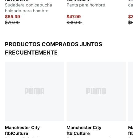
Sudadera con capucha
Pants para hombre
capu
holgada para hombre
$55.99
$47.99
$30
$70.00
$60.00
$60
PRODUCTOS COMPRADOS JUNTOS
FRECUENTEMENTE
Manchester City
Manchester City
Manc
ftblCulture
ftblCulture
ftbl