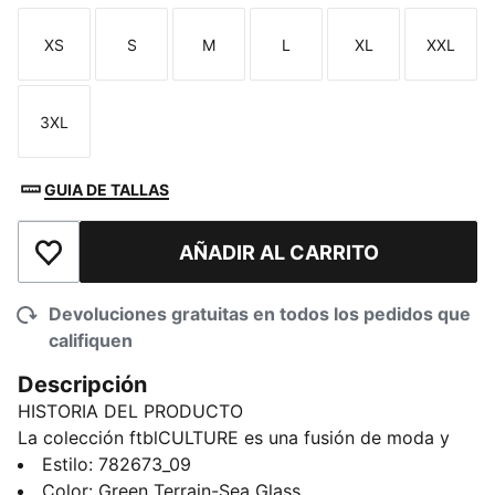
XS
S
M
L
XL
XXL
Talla
Talla
Talla
Talla
Talla
Talla
3XL
Talla
GUIA DE TALLAS
AÑADIR AL CARRITO
Añadir a la lista de deseos
Devoluciones gratuitas en todos los pedidos que
califiquen
Descripción
HISTORIA DEL PRODUCTO
La colección ftblCULTURE es una fusión de moda y
fútbol, que celebra la herencia de los clubes con un
Estilo
:
782673_09
estilo atemporal. Con diseños llamativos, centrados en
Color
:
Green Terrain-Sea Glass