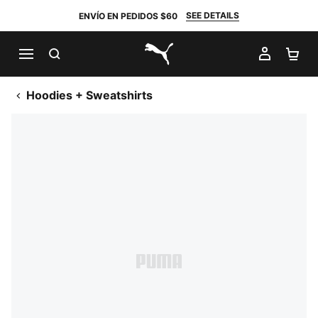
SEE DETAILS
ENVÍO EN PEDIDOS $60
BUSCAR
MI CUE
CA
PUMA.com
Hoodies + Sweatshirts