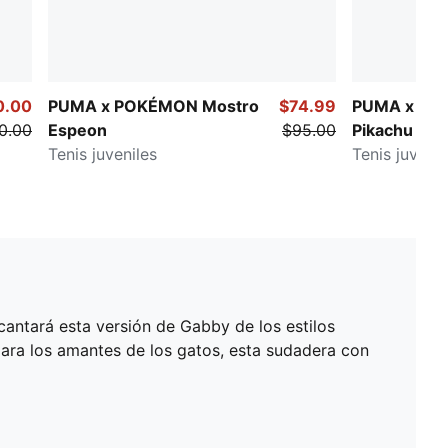
0.00
PUMA x POKÉMON Mostro
$74.99
PUMA x PO
0.00
Espeon
$95.00
Pikachu
Tenis juveniles
Tenis juvenil
antará esta versión de Gabby de los estilos
para los amantes de los gatos, esta sudadera con