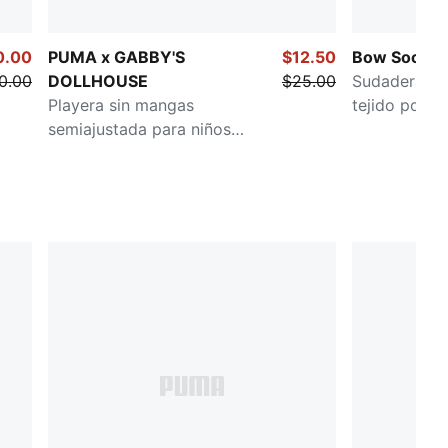
0.00
PUMA x GABBY'S
$12.50
Bow Societ
0.00
DOLLHOUSE
$25.00
Sudadera co
Playera sin mangas
tejido polar i
semiajustada para niños
pequeños