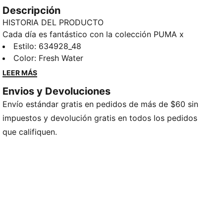
Descripción
HISTORIA DEL PRODUCTO
Cada día es fantástico con la colección PUMA x
GABBY'S DOLLHOUSE. A los jóvenes fans de la serie
Estilo
:
634928_48
les encantará esta versión de Gabby de los estilos
Color
:
Fresh Water
cotidianos, con garabatos dibujados a mano, colores
LEER MÁS
pastel brillantes y un toque creativo propio. Perfecta
Envios y Devoluciones
para los amantes de los gatos, esta sudadera con
Envío estándar gratis en pedidos de más de $60 sin
capucha viene con estampados de personajes y
detalles brillantes.
impuestos y devolución gratis en todos los pedidos
CARACTERÍSTICAS Y VENTAJAS
que califiquen.
Fabricada con al menos un 50 % de materiales
reciclados.
DETALLES
Corte: holgado
Material principal: tejido de rizo francés
Con capucha
Mangas largas