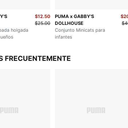
Y'S
$12.50
PUMA x GABBY'S
$2
$25.00
DOLLHOUSE
$4
pada holgada
Conjunto Minicats para
queños
infantes
S FRECUENTEMENTE