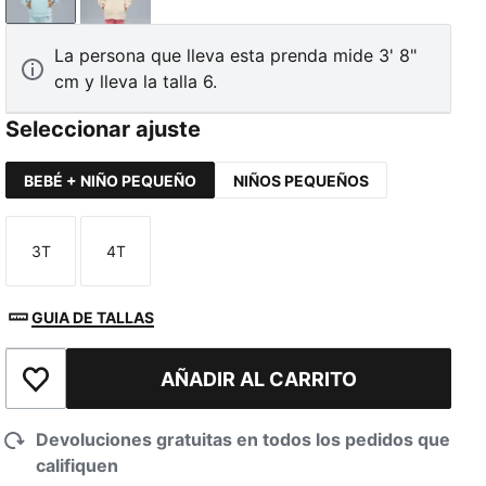
Fresh Water
Alpine Snow
La persona que lleva esta prenda mide 3' 8"
cm y lleva la talla 6.
Seleccionar ajuste
BEBÉ + NIÑO PEQUEÑO
NIÑOS PEQUEÑOS
3T
4T
Talla
Talla
GUIA DE TALLAS
AÑADIR AL CARRITO
Añadir a la lista de deseos
Devoluciones gratuitas en todos los pedidos que
califiquen