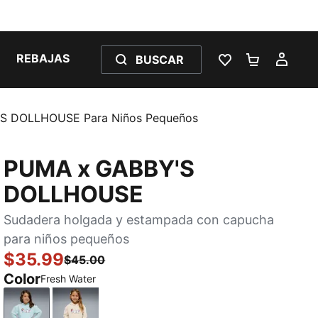
REBAJAS
BUSCAR
LISTA DE DESE
CARRITO 
MI C
'S DOLLHOUSE Para Niños Pequeños
PUMA x GABBY'S
DOLLHOUSE
Sudadera holgada y estampada con capucha
para niños pequeños
$35.99
$45.00
Color
Fresh Water