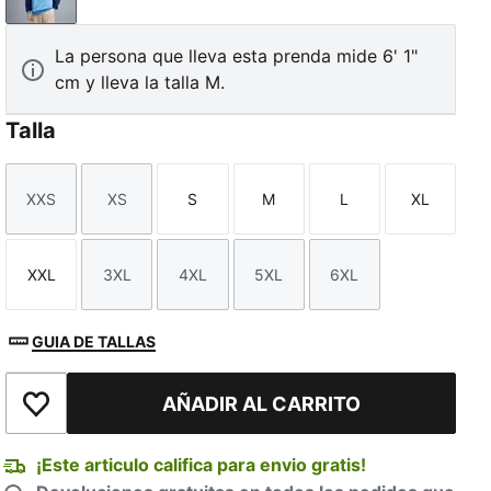
Blue Jewel-Team Light Blue
La persona que lleva esta prenda mide 6' 1"
cm y lleva la talla M.
Talla
XXS
XS
S
M
L
XL
Talla
Talla
Talla
Talla
Talla
Talla
XXL
3XL
4XL
5XL
6XL
Talla
Talla
Talla
Talla
Talla
GUIA DE TALLAS
AÑADIR AL CARRITO
Añadir a la lista de deseos
¡Este articulo califica para envio gratis!