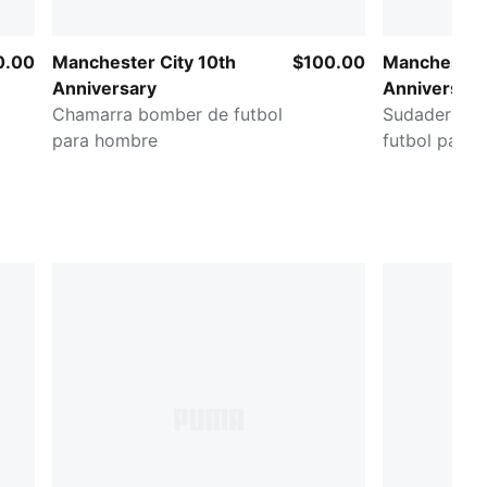
0.00
Manchester City 10th
$100.00
Manchester 
Anniversary
Anniversary
Chamarra bomber de futbol
Sudadera co
para hombre
futbol para