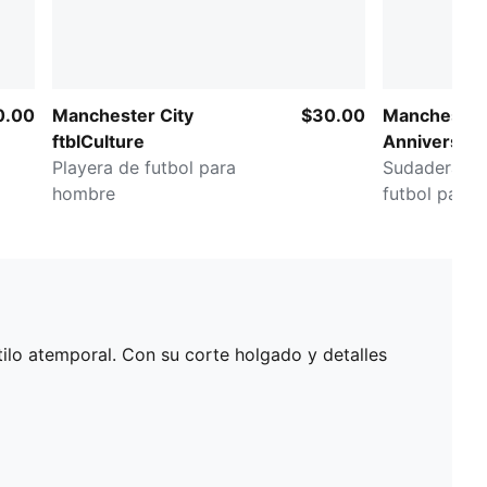
0.00
Manchester City
$30.00
Manchester 
ftblCulture
Anniversary
Playera de futbol para
Sudadera co
hombre
futbol para
stilo atemporal. Con su corte holgado y detalles