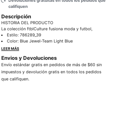
Devoluciones gratuitas en todos los pedidos que
califiquen
Descripción
HISTORIA DEL PRODUCTO
La colección ftblCulture fusiona moda y futbol, ​​
celebrando la herencia del club con un diseño audaz
Estilo
:
786289_39
y un estilo atemporal. Con su corte holgado y
Color
:
Blue Jewel-Team Light Blue
detalles del Manchester City, esta sudadera le da un
LEER MÁS
toque de orgullo por el club a tu atuendo.
Envios y Devoluciones
CARACTERÍSTICAS Y BENEFICIOS
Envío estándar gratis en pedidos de más de $60 sin
Producto fabricado con al menos un 20 % de
algodón reciclado
impuestos y devolución gratis en todos los pedidos
DETALLES
que califiquen.
Producto diseñado para: Lifestyle by PUMA
Corte: holgado
Largo: regular
Cuello: redondo
Tipo de material principal: rizo francés