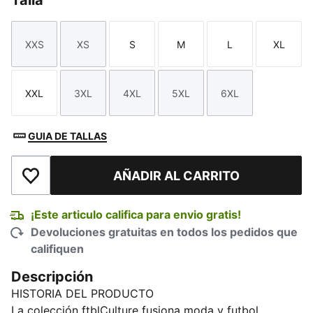
Talla
XXS
XS
S
M
L
XL
Talla
Talla
Talla
Talla
Talla
Talla
XXL
3XL
4XL
5XL
6XL
Talla
Talla
Talla
Talla
Talla
GUIA DE TALLAS
AÑADIR AL CARRITO
Añadir a la lista de deseos
¡Este articulo califica para envio gratis!
Devoluciones gratuitas en todos los pedidos que
califiquen
Descripción
HISTORIA DEL PRODUCTO
La colección ftblCulture fusiona moda y futbol, ​​