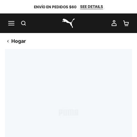
SEE DETAILS
ENVÍO EN PEDIDOS $60
BUSCAR
MI CUE
CA
PUMA.com
Hogar