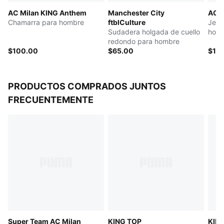
AC Milan KING Anthem
Manchester City
AC M
Chamarra para hombre
ftblCulture
Jers
Sudadera holgada de cuello
hom
redondo para hombre
$100.00
$65.00
$10
PRODUCTOS COMPRADOS JUNTOS
FRECUENTEMENTE
Super Team AC Milan
KING TOP
KIN