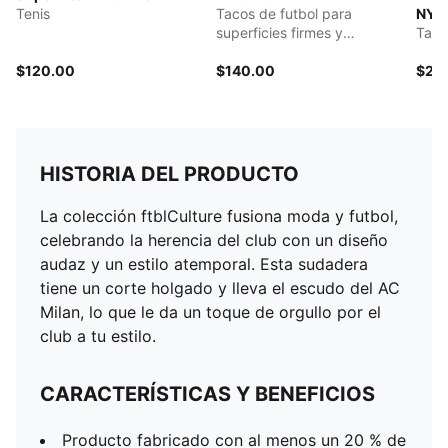
Tenis
Tacos de futbol para
NYC
superficies firmes y
Taco
artificiales para hombre
$120.00
$140.00
$28
HISTORIA DEL PRODUCTO
La colección ftblCulture fusiona moda y futbol, ​​
celebrando la herencia del club con un diseño
audaz y un estilo atemporal. Esta sudadera
tiene un corte holgado y lleva el escudo del AC
Milan, lo que le da un toque de orgullo por el
club a tu estilo.
CARACTERÍSTICAS Y BENEFICIOS
Producto fabricado con al menos un 20 % de