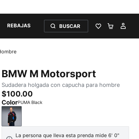
REBAJAS
BUSCAR
LISTA DE DESE
CARRITO 
MI C
Hombre
BMW M Motorsport
Sudadera holgada con capucha para hombre
$100.00
Color
PUMA Black
PUMA Black
La persona que lleva esta prenda mide 6' 0"