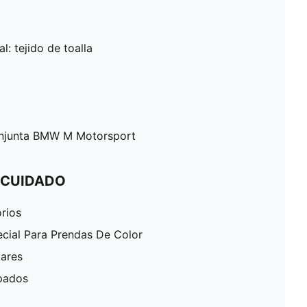
l: tejido de toalla
onjunta BMW M Motorsport
 CUIDADO
rios
ecial Para Prendas De Color
lares
pados