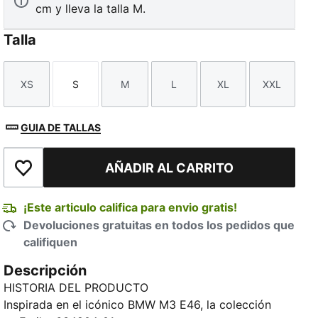
cm y lleva la talla M.
Talla
XS
S
M
L
XL
XXL
Talla
Talla
Talla
Talla
Talla
Talla
GUIA DE TALLAS
AÑADIR AL CARRITO
Añadir a la lista de deseos
¡Este articulo califica para envio gratis!
Devoluciones gratuitas en todos los pedidos que
califiquen
Descripción
HISTORIA DEL PRODUCTO
Inspirada en el icónico BMW M3 E46, la colección