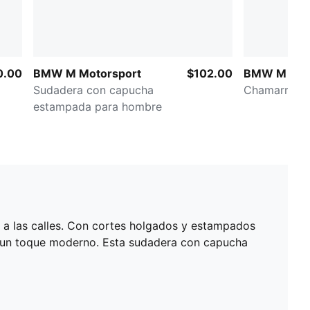
0.00
BMW M Motorsport
$102.00
BMW M Mot
Sudadera con capucha
Chamarra d
estampada para hombre
a las calles. Con cortes holgados y estampados
on un toque moderno. Esta sudadera con capucha