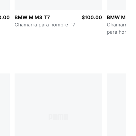
0.00
BMW M M3 T7
$100.00
BMW M Mot
Chamarra para hombre T7
Chamarra de 
para hombr