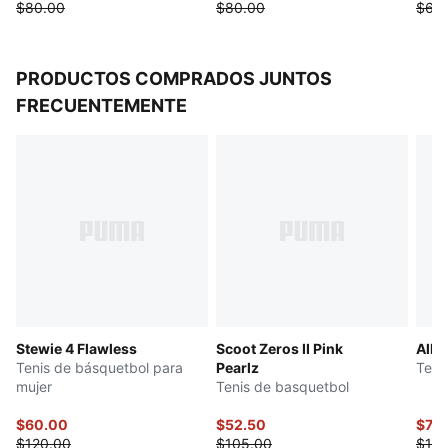
$80.00
$80.00
$60
PRODUCTOS COMPRADOS JUNTOS
FRECUENTEMENTE
Stewie 4 Flawless
Scoot Zeros II Pink
All-
Tenis de básquetbol para
Pearlz
Teni
mujer
Tenis de basquetbol
$60.00
$52.50
$70
$120.00
$105.00
$140