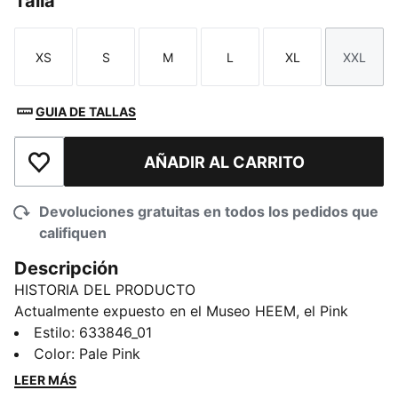
Talla
XS
S
M
L
XL
XXL
Talla
Talla
Talla
Talla
Talla
Talla
GUIA DE TALLAS
AÑADIR AL CARRITO
Añadir a la lista de deseos
Devoluciones gratuitas en todos los pedidos que
califiquen
Descripción
HISTORIA DEL PRODUCTO
Actualmente expuesto en el Museo HEEM, el Pink
Drop es una audaz expresión de la cultura moderna.
Estilo
:
633846_01
Creado en colaboración con Melo de LaFrancé,
Color
:
Pale Pink
combina el estilo urbano con un toque artístico.
LEER MÁS
CARACTERÍSTICAS Y BENEFICIOS