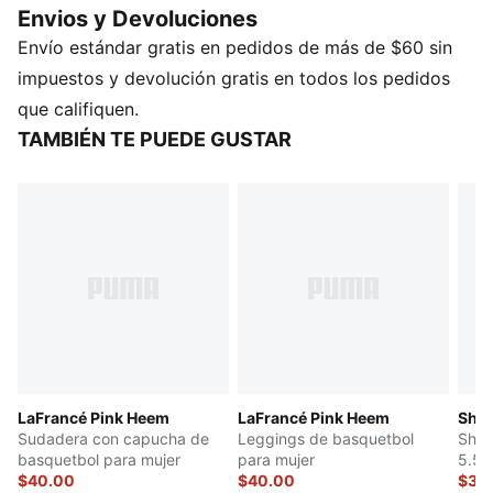
Envios y Devoluciones
Fabricado con al menos un 20 % de materiales
Envío estándar gratis en pedidos de más de $60 sin
reciclados
DETAILS
impuestos y devolución gratis en todos los pedidos
Ajuste: holgado
que califiquen.
Cuello: redondo
TAMBIÉN TE PUEDE GUSTAR
Con capucha
Mangas largas
Largo: recortado
Marca LaFrancé
Detalles de la marca PUMA
Exterior: 100 % poliéster; Tejido rib: 97 % algodón, 3 %
elastano; Forro de la capucha: 100 % algodón
LaFrancé Pink Heem
LaFrancé Pink Heem
Shoo
Sudadera con capucha de
Leggings de basquetbol
Shor
basquetbol para mujer
para mujer
5.5"
$40.00
$40.00
$30