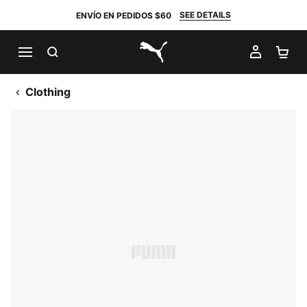
SEE DETAILS
ENVÍO EN PEDIDOS $60
BUSCAR
MI CUE
CA
PUMA.com
Clothing