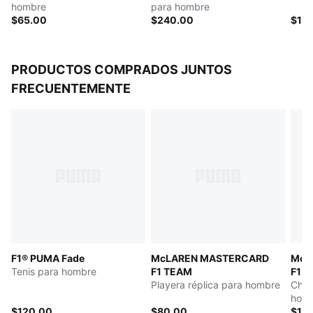
hombre
para hombre
$65.00
$240.00
$10
PRODUCTOS COMPRADOS JUNTOS
FRECUENTEMENTE
F1® PUMA Fade
McLAREN MASTERCARD
McL
Tenis para hombre
F1 TEAM
F1 
Playera réplica para hombre
Cham
hom
$120.00
$80.00
$18