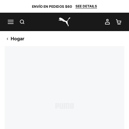
SEE DETAILS
ENVÍO EN PEDIDOS $60
BUSCAR
MI CUE
CA
PUMA.com
Hogar