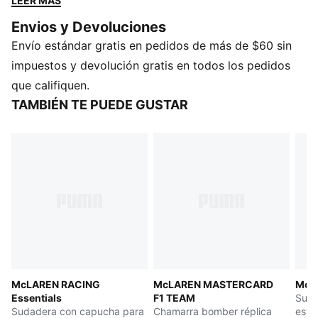
LEER MÁS
debut refleja la gama del equipamiento que usan los
Envios y Devoluciones
pilotos y los equipos de IndyCar, F1® Academy y
Envío estándar gratis en pedidos de más de $60 sin
Fórmula 1® el día de la carrera. Te brinda todo lo que
necesitas para hacerte notar, vayas donde vayas.
impuestos y devolución gratis en todos los pedidos
Siéntete parte del equipo en esta sudadera de
que califiquen.
inspiración retro.
TAMBIÉN TE PUEDE GUSTAR
DETALLES
Corte regular
Tela frisa de verano
Con gorra
Manga larga
Largo: Regular
Detalles PUMA y de la marca en colaboración
McLAREN RACING
McLAREN MASTERCARD
McL
Essentials
F1 TEAM
Suda
Sudadera con capucha para
Chamarra bomber réplica
esta