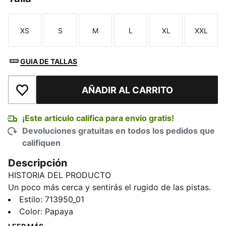
XS
S
M
L
XL
XXL
Talla
Talla
Talla
Talla
Talla
Talla
GUIA DE TALLAS
AÑADIR AL CARRITO
Añadir a la lista de deseos
¡Este articulo califica para envio gratis!
Devoluciones gratuitas en todos los pedidos que
califiquen
Descripción
HISTORIA DEL PRODUCTO
Un poco más cerca y sentirás el rugido de las pistas.
La primera colección McLAREN MASTERCARD F1
Estilo
:
713950_01
TEAM Réplica te lleva al podio del estilo. Con clásicas
Color
:
Papaya
prendas en tonos naranja y negro, esta colección