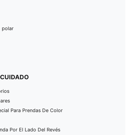
o polar
 CUIDADO
rios
lares
ecial Para Prendas De Color
enda Por El Lado Del Revés