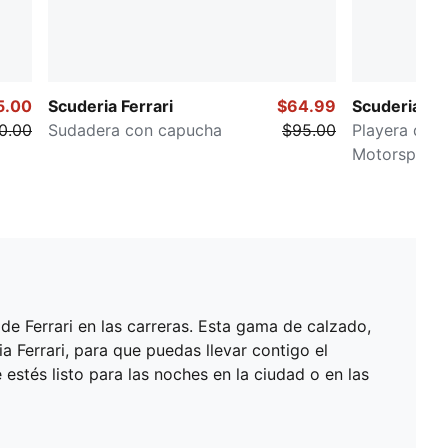
5.00
Scuderia Ferrari
$64.99
Scuderia Fer
0.00
Sudadera con capucha
$95.00
Playera de 
Motorsports
de Ferrari en las carreras. Esta gama de calzado,
 Ferrari, para que puedas llevar contigo el
stés listo para las noches en la ciudad o en las