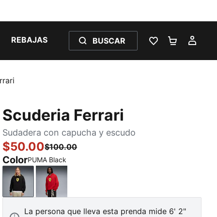
REBAJAS
BUSCAR
LISTA DE DESE
CARRITO 
MI C
rari
Scuderia Ferrari
Sudadera con capucha y escudo
$50.00
$100.00
Color
PUMA Black
PUMA Black
Rosso Corsa
La persona que lleva esta prenda mide 6' 2"