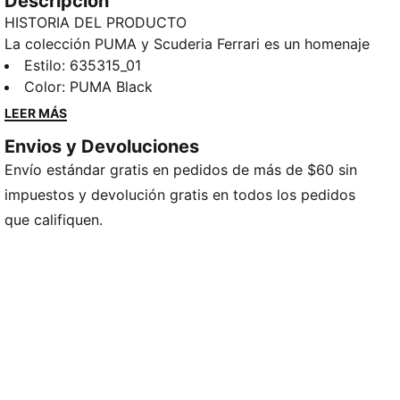
Descripción
HISTORIA DEL PRODUCTO
La colección PUMA y Scuderia Ferrari es un homenaje
a la excelencia del motorsport y al legendario legado
Estilo
:
635315_01
de Ferrari en las carreras. Esta gama de calzado, ropa
Color
:
PUMA Black
y accesorios combina estilo, comodidad y
LEER MÁS
rendimiento con los icónicos colores y detalles de la
Envios y Devoluciones
Scuderia Ferrari, para que puedas llevar contigo el
Envío estándar gratis en pedidos de más de $60 sin
legado de Ferrari dondequiera que vayas. Esta
sudadera con capucha ofrece vibras de rendimiento
impuestos y devolución gratis en todos los pedidos
para que estés listo para las noches en la ciudad o en
que califiquen.
las gradas.
CARACTERÍSTICAS Y BENEFICIOS
Fabricada con al menos un 20 % de algodón
reciclado.
DETALLES
Corte: holgado
Material principal: tejido polar
Con capucha