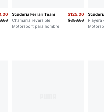
0.00
Scuderia Ferrari Team
$125.00
Scuderia Fer
0.00
Chamarra reversible
$250.00
Playera de 
Motorsport para hombre
Motorsports