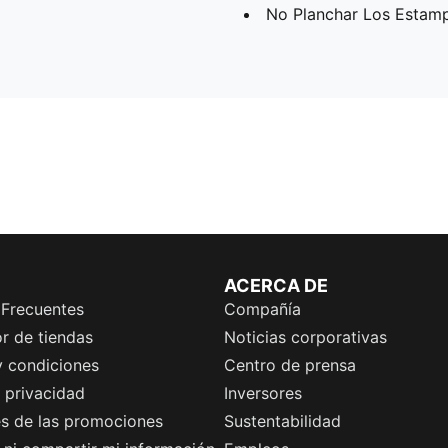
No Planchar Los Estam
ACERCA DE
 Frecuentes
Compañía
r de tiendas
Noticias corporativas
y condiciones
Centro de prensa
e privacidad
Inversores
es de las promociones
Sustentabilidad