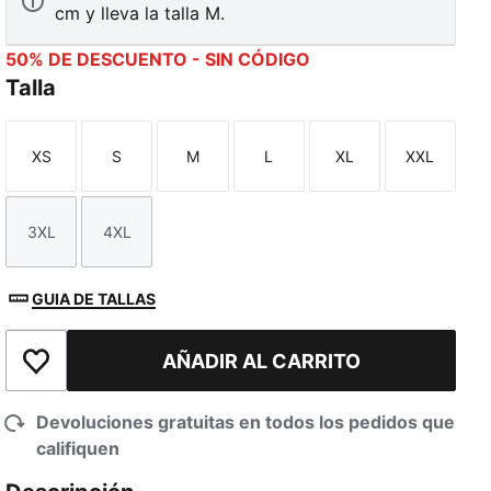
cm y lleva la talla M.
50% DE DESCUENTO - SIN CÓDIGO
Talla
XS
S
M
L
XL
XXL
Talla
Talla
Talla
Talla
Talla
Talla
3XL
4XL
Talla
Talla
GUIA DE TALLAS
AÑADIR AL CARRITO
Añadir a la lista de deseos
Devoluciones gratuitas en todos los pedidos que
califiquen