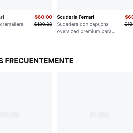
ri
$60.00
Scuderia Ferrari
$6
cremallera
$120.00
Sudadera con capucha
$12
oversized premium para
hombre
S FRECUENTEMENTE