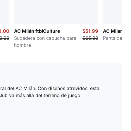
0.00
AC Milán ftblCulture
$51.99
AC Milan
0.00
Sudadera con capucha para
$65.00
Pants de fu
hombre
ral del AC Milán. Con diseños atrevidos, esta
ub va más allá del terreno de juego.