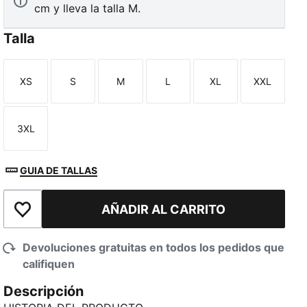
cm y lleva la talla M.
Talla
XS
S
M
L
XL
XXL
Talla
Talla
Talla
Talla
Talla
Talla
3XL
Talla
GUIA DE TALLAS
AÑADIR AL CARRITO
Añadir a la lista de deseos
Devoluciones gratuitas en todos los pedidos que
califiquen
Descripción