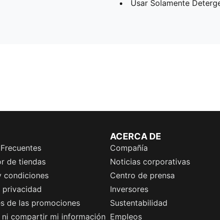
Usar Solamente Deterg
ACERCA DE
 Frecuentes
Compañía
r de tiendas
Noticias corporativas
y condiciones
Centro de prensa
e privacidad
Inversores
es de las promociones
Sustentabilidad
ni compartir mi información
Empleos